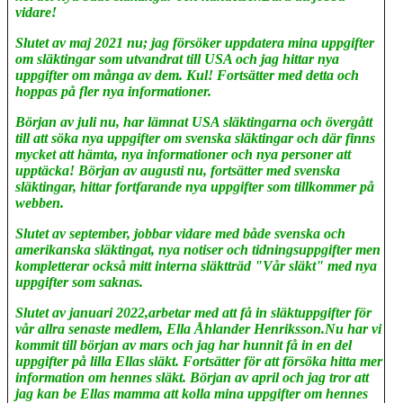
vidare!
Slutet av maj 2021 nu; jag försöker uppdatera mina uppgifter
om släktingar som utvandrat till USA och jag hittar nya
uppgifter om många av dem. Kul! Fortsätter med detta och
hoppas på fler nya informationer.
Början av juli nu, har lämnat USA släktingarna och övergått
till att söka nya uppgifter om svenska släktingar och där finns
mycket att hämta, nya informationer och nya personer att
upptäcka! Början av augusti nu, fortsätter med svenska
släktingar, hittar fortfarande nya uppgifter som tillkommer på
webben.
Slutet av september, jobbar vidare med både svenska och
amerikanska släktingat, nya notiser och tidningsuppgifter men
kompletterar också mitt interna släktträd "Vår släkt" med nya
uppgifter som saknas.
Slutet av januari 2022,arbetar med att få in släktuppgifter för
vår allra senaste medlem, Ella Åhlander Henriksson.Nu har vi
kommit till början av mars och jag har hunnit få in en del
uppgifter på lilla Ellas släkt. Fortsätter för att försöka hitta mer
information om hennes släkt. Början av april och jag tror att
jag kan be Ellas mamma att kolla mina uppgifter om hennes