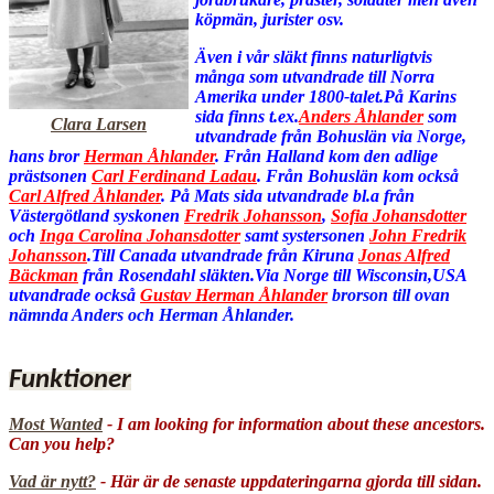
köpmän, jurister osv.
Även i vår släkt finns naturligtvis
många som utvandrade till Norra
Amerika under 1800-talet.På Karins
sida finns t.ex.
Anders Åhlander
som
Clara Larsen
utvandrade från Bohuslän via Norge,
hans bror
Herman Åhlander
. Från Halland kom den adlige
prästsonen
Carl Ferdinand Ladau
. Från Bohuslän kom också
Carl Alfred Åhlander
. På Mats sida utvandrade bl.a från
Västergötland syskonen
Fredrik Johansson
,
Sofia Johansdotter
och
Inga Carolina Johansdotter
samt systersonen
John Fredrik
Johansson
.Till Canada utvandrade från Kiruna
Jonas Alfred
Bäckman
från Rosendahl släkten.Via Norge till Wisconsin,USA
utvandrade också
Gustav Herman Åhlander
brorson till ovan
nämnda Anders och Herman Åhlander.
Funktioner
Most Wanted
- I am looking for information about these ancestors.
Can you help?
Vad är nytt?
- Här är de senaste uppdateringarna gjorda till sidan.