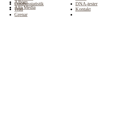
Album
Databasstatistik
DNA-tester
Alla Media
Träd
Kontakt
Grenar