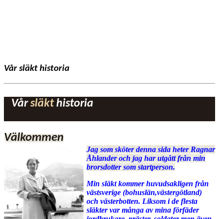
Vår släkt historia
Vår
släkt
historia
Välkommen
Jag som sköter denna sida heter Ragnar
Åhlander och jag har utgått från min
brorsdotter som startperson.
Min släkt kommer huvudsakligen från
västsverige (bohuslän,västergötland)
och västerbotten. Liksom i de flesta
släkter var många av mina förfäder
jordbrukare, präster, soldater men även