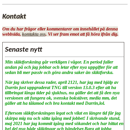
Kontakt
Om du har frågor eller kommentarer om innehållet på denna
webbsida,
kontakta oss
. Vi ser fram emot att få höra ifrån dig.
Senaste nytt
Min släktforskning går verkligen i vågor. En period faller
andan på och jag jobbar och letar efter nya uppgifter för att
sedan bli mer passiv och göra andra saker än släktforska.
När jag skriver dessa rader, april 2121, har jag med hjälp av
Darrin just uppgraderat TNG till version 13.0.3 efter att ha
tillbringat långa tider på sjukhus, nu gäller det att få den nya
versionen att fungera ok, svenska bokstäver, media mm, det
gäller att ha tålamod och bra kontakt med Darrin,lol.
Eftersom släktforskningen legat och vilat en längre tid får jag
skärpa mig nu och sätta igång med jobbet! I skrivande stund,
maj 2021 har jag kommit igång med sökandet och har hittat en
hel del nya både släktingar och händelser.Bara att jobba