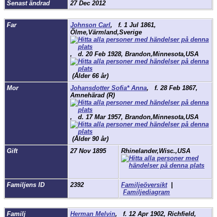
Senast ändrad
27 Dec 2012
Far
Johnson Carl
,
f.
1 Jul 1861,
Ölme,Värmland,Sverige
,
d.
20 Feb 1928, Brandon,Minnesota,USA
(Ålder 66 år)
Mor
Johansdotter Sofia* Anna
,
f.
28 Feb 1867,
Amnehärad (R)
,
d.
17 Mar 1957, Brandon,Minnesota,USA
(Ålder 90 år)
Gift
27 Nov 1895
Rhinelander,Wisc.,USA
Familjens ID
2392
Familjeöversikt
|
Familjediagram
Familj
Herman Melvin
,
f.
12 Apr 1902, Richfield,