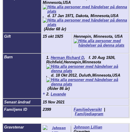
Minnesota,USA
,
d.
17 Jan 1971, Dakota, Minnesota,USA
(Ålder 68 år)
Gift
15 okt 1925
Hennepin, Minnesota, USA
Barn
1.
Herman Richard D
,
f.
20 Aug 1926,
Richfield,Hennepin,Minnesota
,
d.
18 Okt 2012, Duluth,Minnesota,USA
(Ålder 86 år)
+
2.
Levande
Senast ändrad
15 Nov 2021
Familjens ID
2399
Familjeöversikt
|
Familjediagram
Gravstenar
Johnson Lillian
Gravsten