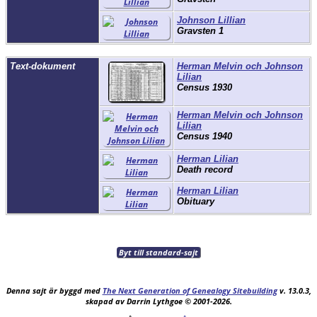
Johnson Lillian
Gravsten 1
Text-dokument
Herman Melvin och Johnson
Lilian
Census 1930
Herman Melvin och Johnson
Lilian
Census 1940
Herman Lilian
Death record
Herman Lilian
Obituary
Byt till standard-sajt
Denna sajt är byggd med
The Next Generation of Genealogy Sitebuilding
v. 13.0.3,
skapad av Darrin Lythgoe © 2001-2026.