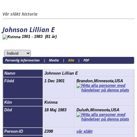
Vår släkt historia
Johnson Lillian E
1901 - 1983 (81 år)
Personlig information
|
Media
|
Alla
|
PDF
Namn
Johnson
Lillian E
Född
1 Dec 1901
Brandon,Minnesota,USA
Kön
Kvinna
Död
18 Maj 1983
Duluth,Minnesota,USA
Person-ID
2398
vår släkt