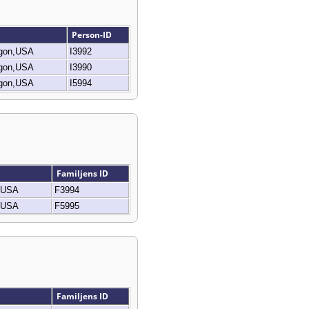
Person-ID
egon,USA
I3992
egon,USA
I3990
egon,USA
I5994
Familjens ID
n,USA
F3994
n,USA
F5995
Familjens ID