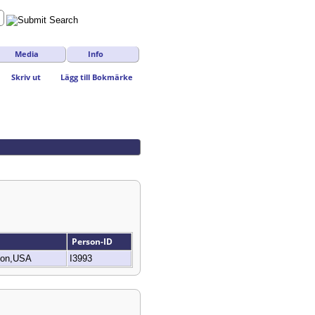
Media
Info
Skriv ut
Lägg till Bokmärke
Person-ID
gon,USA
I3993