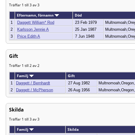
Träffar 1 till 3 av 3
Efternamn, förnamn
Död
1
Daggett William* Rod
23 Feb 1979
Multnomoah,Or
2
Karlsson Jennie A
25 Jan 1987
Multnomoah,Or
3
Price Edith A
7 Jun 1948
Multnomoah,Or
Gift
Träffar 1 till 2 av 2
Familj
Gift
1
Daggett / Bernhardt
27 Aug 1982
Multnomoah,Orego
2
Daggett / McPherson
26 Aug 1956
Multnomoah,Orego
Skilda
Träffar 1 till 3 av 3
Familj
Skilda