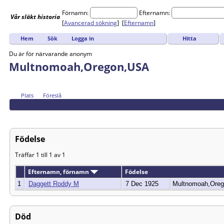
Förnamn:
Efternamn:
Vår
släkt
historia
[
Avancerad sökning
] [
Efternamn
]
Hitta
Hem
Sök
Logga in
Du är för närvarande anonym
Multnomoah,Oregon,USA
Plats
Föreslå
Födelse
Träffar 1 till 1 av 1
Efternamn, förnamn
Födelse
1
Daggett Roddy M
7 Dec 1925
Multnomoah,Ore
Död