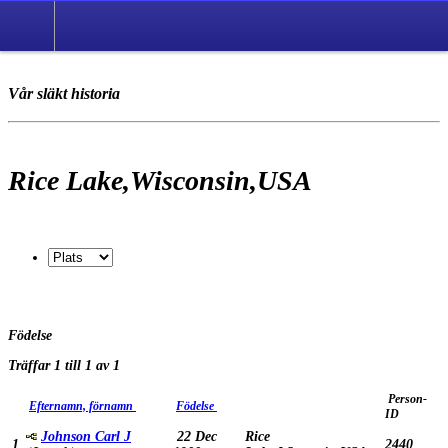
Vår släkt historia
Rice Lake,Wisconsin,USA
Födelse
Träffar 1 till 1 av 1
Person-
Efternamn, förnamn
Födelse
ID
Johnson Carl J
22 Dec
Rice
1
2440