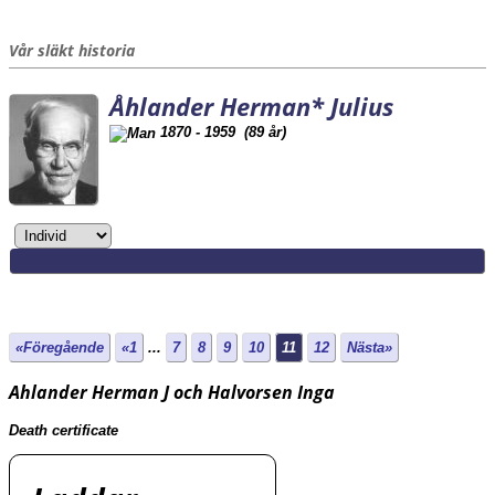
Vår släkt historia
Åhlander Herman* Julius
1870 - 1959 (89 år)
«Föregående
«1
...
7
8
9
10
11
12
Nästa»
Ahlander Herman J och Halvorsen Inga
Death certificate