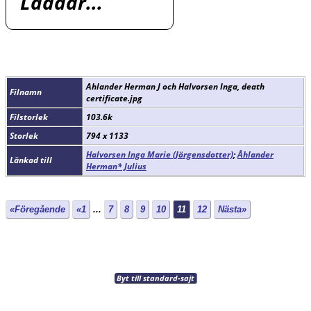
Laddar...
Ahlander Herman J och Halvorsen Inga, death
Filnamn
certificate.jpg
Filstorlek
103.6k
Storlek
794 x 1133
Halvorsen Inga Marie (Jörgensdotter)
;
Åhlander
Länkad till
Herman* Julius
«Föregående
«1
...
7
8
9
10
11
12
Nästa»
Byt till standard-sajt