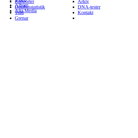
Rapporter
Arkiv
Album
Databasstatistik
DNA-tester
Alla Media
Träd
Kontakt
Grenar