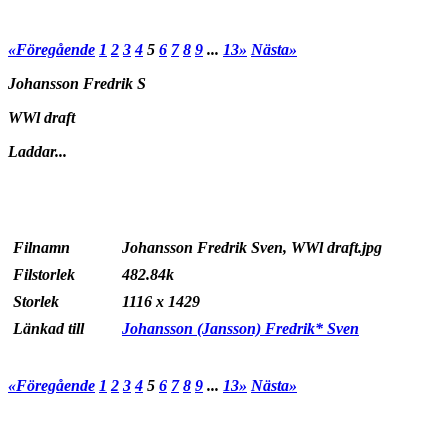
«Föregående
1
2
3
4
5
6
7
8
9
...
13»
Nästa»
Johansson Fredrik S
WWl draft
Laddar...
Filnamn
Johansson Fredrik Sven, WWl draft.jpg
Filstorlek
482.84k
Storlek
1116 x 1429
Länkad till
Johansson (Jansson) Fredrik* Sven
«Föregående
1
2
3
4
5
6
7
8
9
...
13»
Nästa»