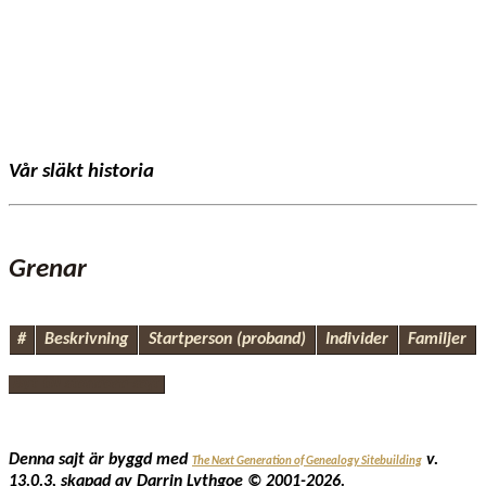
Vår släkt historia
Grenar
#
Beskrivning
Startperson (proband)
Individer
Familjer
Byt till standard-sajt
Denna sajt är byggd med
v.
The Next Generation of Genealogy Sitebuilding
13.0.3, skapad av Darrin Lythgoe © 2001-2026.