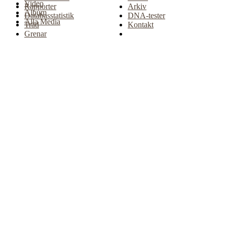
Video
Rapporter
Arkiv
Album
Databasstatistik
DNA-tester
Alla Media
Träd
Kontakt
Grenar