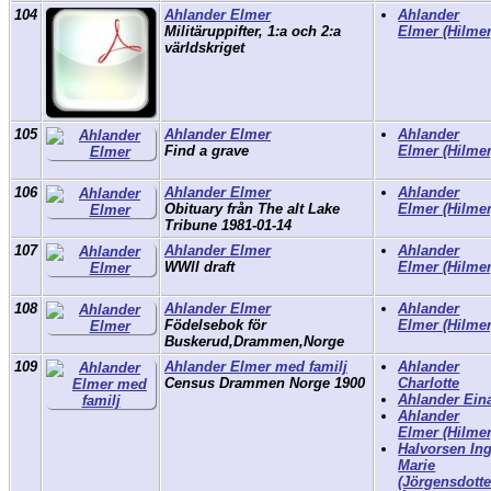
104
Ahlander Elmer
Ahlander
Militäruppifter, 1:a och 2:a
Elmer (Hilmer
världskriget
105
Ahlander Elmer
Ahlander
Find a grave
Elmer (Hilmer
106
Ahlander Elmer
Ahlander
Obituary från The alt Lake
Elmer (Hilmer
Tribune 1981-01-14
107
Ahlander Elmer
Ahlander
WWll draft
Elmer (Hilmer
108
Ahlander Elmer
Ahlander
Födelsebok för
Elmer (Hilmer
Buskerud,Drammen,Norge
109
Ahlander Elmer med familj
Ahlander
Census Drammen Norge 1900
Charlotte
Ahlander Ein
Ahlander
Elmer (Hilmer
Halvorsen In
Marie
(Jörgensdotte