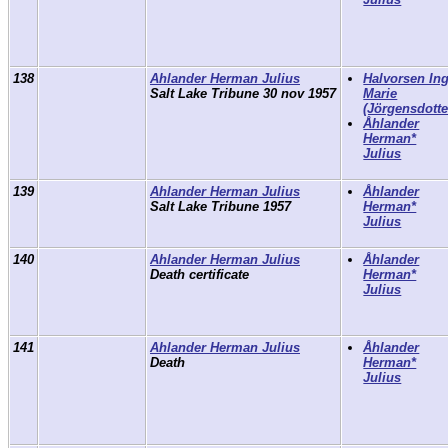
138
Ahlander Herman Julius
Halvorsen In
Salt Lake Tribune 30 nov 1957
Marie
(Jörgensdotte
Åhlander
Herman*
Julius
139
Ahlander Herman Julius
Åhlander
Salt Lake Tribune 1957
Herman*
Julius
140
Ahlander Herman Julius
Åhlander
Death certificate
Herman*
Julius
141
Ahlander Herman Julius
Åhlander
Death
Herman*
Julius