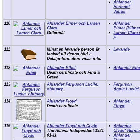
Åhlander
Herman*
Julius
110
Ahlander Elmer och Larsen
Ahlander
Clara
Elmer (Hilmer
Giftermål
Larsen Clara
P
111
Minst en levande person är
Levande
länkad till denna bild -
Detaljinformation visas inte.
112
Ahlander Ethel
Ahlander Eth
Death certificate och Find a
Grave
113
Ahlander Ferguson Lucile,
Ferguson
obituary
Annie Lucile*
114
Ahlander Floyd
Ahlander
Death certificate
Floyd
115
Ahlander Floyd och Clyde
Ahlander
The Helena Independent 1931-
Clyde* Herm
01-11
Ahlander
Floyd