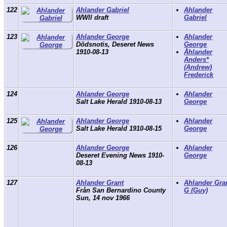
122
Ahlander Gabriel
Ahlander
WWll draft
Gabriel
123
Ahlander George
Ahlander
Dödsnotis, Deseret News
George
1910-08-13
Åhlander
Anders*
(Andrew)
Frederick
124
Ahlander George
Ahlander
Salt Lake Herald 1910-08-13
George
125
Ahlander George
Ahlander
Salt Lake Herald 1910-08-15
George
126
Ahlander George
Ahlander
Deseret Evening News 1910-
George
08-13
127
Ahlander Grant
Ahlander Gra
Från San Bernardino County
G (Guy)
Sun, 14 nov 1966