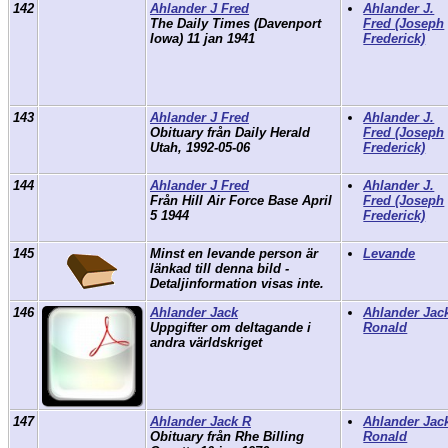
142
Ahlander J Fred
Ahlander J.
The Daily Times (Davenport
Fred (Joseph
Iowa) 11 jan 1941
Frederick)
143
Ahlander J Fred
Ahlander J.
Obituary från Daily Herald
Fred (Joseph
Utah, 1992-05-06
Frederick)
144
Ahlander J Fred
Ahlander J.
Från Hill Air Force Base April
Fred (Joseph
5 1944
Frederick)
145
Minst en levande person är
Levande
länkad till denna bild -
Detaljinformation visas inte.
146
Ahlander Jack
Ahlander Jac
Uppgifter om deltagande i
Ronald
andra världskriget
147
Ahlander Jack R
Ahlander Jac
Obituary från Rhe Billing
Ronald