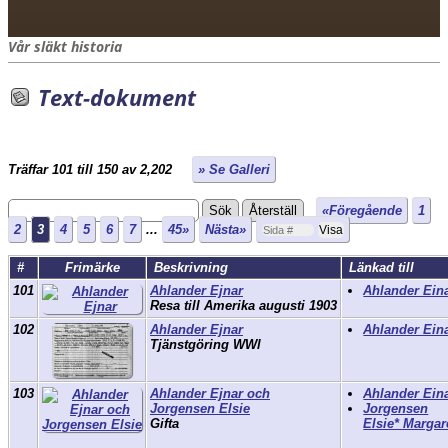
Vår släkt historia
Text-dokument
Träffar 101 till 150 av 2,202
» Se Galleri
«Föregående
1
2
3
4
5
6
7
...
45»
Nästa»
#
Frimärke
Beskrivning
Länkad till
101
Ahlander Ejnar
Ahlander Ein
Resa till Amerika augusti 1903
102
Ahlander Ejnar
Ahlander Ein
Tjänstgöring WWl
103
Ahlander Ejnar och
Ahlander Ein
Jorgensen Elsie
Jorgensen
Gifta
Elsie* Margar