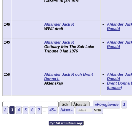
Gazette 10 jan 1976
148
Ahlander Jack R
Ahlander Jac
WWll draft
Ronald
149
Ahlander Jack R
Ahlander Jac
Obituary från The Salt Lake
Ronald
Tribune 9 jan 1976
150
Ahlander Jack R och Brent
Ahlander Jac
Donna L
Ronald
Äktenskap
Brent Donna 
(Louise)
«Föregående
1
2
3
4
5
6
7
...
45»
Nästa»
Byt till standard-sajt