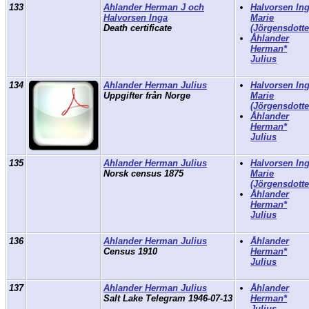
133
Ahlander Herman J och
Halvorsen In
Halvorsen Inga
Marie
Death certificate
(Jörgensdotte
Åhlander
Herman*
Julius
134
Ahlander Herman Julius
Halvorsen In
Uppgifter från Norge
Marie
(Jörgensdotte
Åhlander
Herman*
Julius
135
Ahlander Herman Julius
Halvorsen In
Norsk census 1875
Marie
(Jörgensdotte
Åhlander
Herman*
Julius
136
Ahlander Herman Julius
Åhlander
Census 1910
Herman*
Julius
137
Ahlander Herman Julius
Åhlander
Salt Lake Telegram 1946-07-13
Herman*
Julius