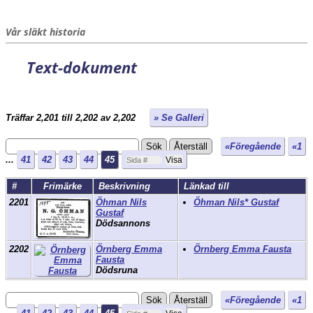
Vår släkt historia
Text-dokument
Träffar 2,201 till 2,202 av 2,202
» Se Galleri
«Föregående
«1
...
41
42
43
44
45
#
Frimärke
Beskrivning
Länkad till
2201
Öhman Nils
Öhman Nils* Gustaf
Gustaf
Dödsannons
2202
Örnberg Emma
Örnberg Emma Fausta
Fausta
Dödsruna
«Föregående
«1