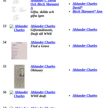
52
Ahlander C David
Ahlander Charles
Och Birch Margaret
David*
A
Birch Margaret* Ann
Gifta, skilda och
gifta igen
53
Ahlander Charles
Ahlander Charles
Giftermålsnotis,
Draft till WWll
54
Ahlander Charles
Ahlander Charles
Find a Grave
55
Ahlander Charles
Ahlander Charles
Obituary
56
Ahlander Charles
Ahlander Charles
WWll draft