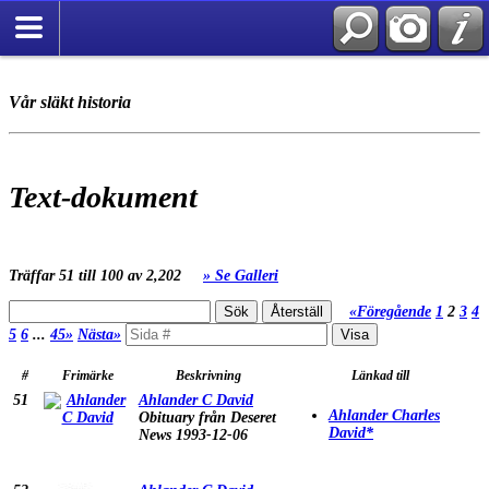
Vår släkt historia
Text-dokument
Träffar 51 till 100 av 2,202
» Se Galleri
«Föregående
1
2
3
4
5
6
...
45»
Nästa»
#
Frimärke
Beskrivning
Länkad till
51
Ahlander C David
Ahlander Charles
Obituary från Deseret
David*
News 1993-12-06