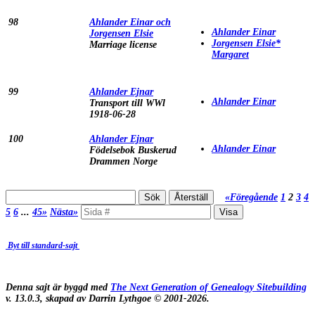
98
Ahlander Einar och
Ahlander Einar
Jorgensen Elsie
Jorgensen Elsie*
Marriage license
Margaret
99
Ahlander Ejnar
Ahlander Einar
Transport till WWl
1918-06-28
100
Ahlander Ejnar
Ahlander Einar
Födelsebok Buskerud
Drammen Norge
«Föregående
1
2
3
4
5
6
...
45»
Nästa»
Byt till standard-sajt
Denna sajt är byggd med
The Next Generation of Genealogy Sitebuilding
v. 13.0.3, skapad av Darrin Lythgoe © 2001-2026.