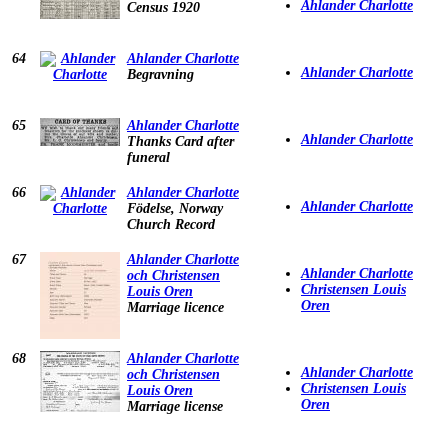
Ahlander Charlotte
Census 1920
64
Ahlander Charlotte
Ahlander Charlotte
Begravning
65
Ahlander Charlotte
Ahlander Charlotte
Thanks Card after
funeral
66
Ahlander Charlotte
Ahlander Charlotte
Födelse, Norway
Church Record
67
Ahlander Charlotte
Ahlander Charlotte
och Christensen
Christensen Louis
Louis Oren
Oren
Marriage licence
68
Ahlander Charlotte
Ahlander Charlotte
och Christensen
Christensen Louis
Louis Oren
Oren
Marriage license