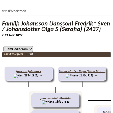
Vår släkt historia
Familj: Johansson (Jansson) Fredrik* Sven
/ Johansdotter Olga S (Serafia) (2437)
v. 21 Nov 1897
Familjediagram
|
PDF
Jansson Johannes
Andersdotter Maja (Anna Maria)
(1834-1915)
(1836-1925)
Jansson Ida* Matilda
(1861-1951)
Johnso