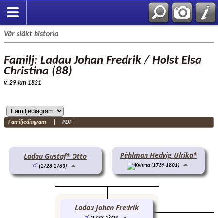
Vår släkt historia
Familj: Ladau Johan Fredrik / Holst Elsa
Christina (88)
v. 29 Jun 1821
Familjediagram
|
PDF
Påhlman Hedvig Ulrika*
Ladau Gustaf* Otto
(1739-1801)
(1728-1783)
Ladau Johan Fredrik