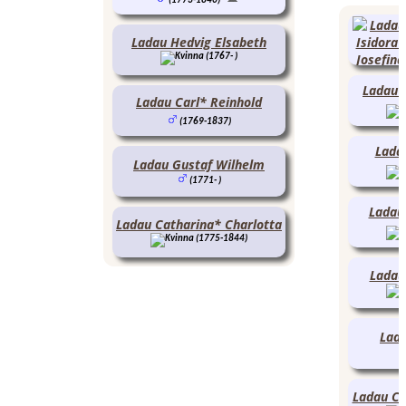
(1773-1840)
Ladau Hedvig Elsabeth
(1767- )
Ladau 
Ladau Carl* Reinhold
(1769-1837)
Lada
Ladau Gustaf Wilhelm
(1771- )
Ladau
Ladau Catharina* Charlotta
(1775-1844)
Ladau
Lada
Ladau Ca