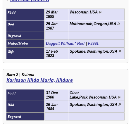
Född
29 Mar
Wisconsin,USA
1899
Död
25 Jan
Multnomoah,Oregon,USA
1987
Begravd
Make/Maka
Daggett William* Rod
|
F3991
Gift
17 Feb
Spokane,Washington,USA
1923
Barn 2 | Kvinna
Karlsson Hilda Maria, Hildure
Född
31 Dec
Clear
1900
Lake,Polk,Wisconsin,USA
Död
26 Jan
Spokane,Washington,USA
1984
Begravd