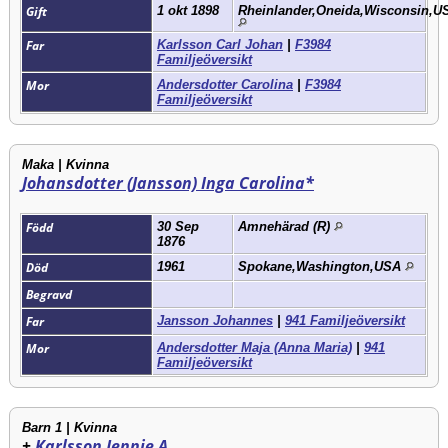
Gift
1 okt 1898
Rheinlander,Oneida,Wisconsin,
Far
Karlsson Carl Johan
|
F3984
Familjeöversikt
Mor
Andersdotter Carolina
|
F3984
Familjeöversikt
Maka | Kvinna
Johansdotter (Jansson) Inga Carolina*
Född
30 Sep
Amnehärad (R)
1876
Död
1961
Spokane,Washington,USA
Begravd
Far
Jansson Johannes
|
941 Familjeöversikt
Mor
Andersdotter Maja (Anna Maria)
|
941
Familjeöversikt
Barn 1 | Kvinna
+
Karlsson Jennie A