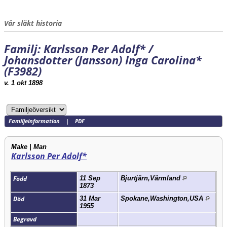
Vår släkt historia
Familj: Karlsson Per Adolf* /
Johansdotter (Jansson) Inga Carolina*
(F3982)
v. 1 okt 1898
Familjeinformation
|
PDF
Make | Man
Karlsson Per Adolf*
Född
11 Sep
Bjurtjärn,Värmland
1873
Död
31 Mar
Spokane,Washington,USA
1955
Begravd