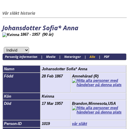
Vår släkt historia
Johansdotter Sofia* Anna
1867 - 1957 (90 år)
Personlig information
|
Media
|
Noteringar
|
Alla
|
PDF
Namn
Johansdotter
Sofia* Anna
Född
28 Feb 1867
Amnehärad (R)
Kön
Kvinna
Död
17 Mar 1957
Brandon,Minnesota,USA
Person-ID
1019
vår släkt