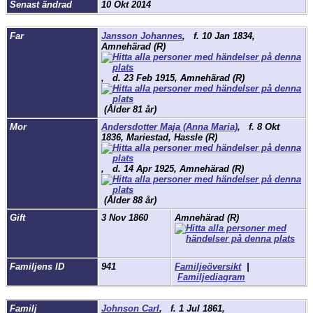
Senast ändrad
10 Okt 2014
Far
Jansson Johannes
,
f.
10 Jan 1834,
Amnehärad (R)
,
d.
23 Feb 1915, Amnehärad (R)
(Ålder 81 år)
Mor
Andersdotter Maja (Anna Maria)
,
f.
8 Okt
1836, Mariestad, Hassle (R)
,
d.
14 Apr 1925, Amnehärad (R)
(Ålder 88 år)
Gift
3 Nov 1860
Amnehärad (R)
Familjens ID
941
Familjeöversikt
|
Familjediagram
Familj
Johnson Carl
,
f.
1 Jul 1861,