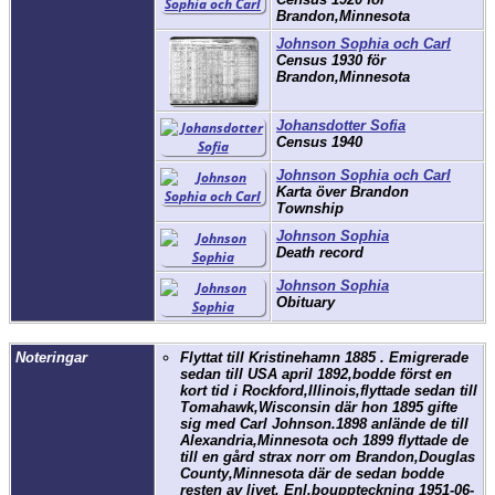
Brandon,Minnesota
Johnson Sophia och Carl
Census 1930 för
Brandon,Minnesota
Johansdotter Sofia
Census 1940
Johnson Sophia och Carl
Karta över Brandon
Township
Johnson Sophia
Death record
Johnson Sophia
Obituary
Noteringar
Flyttat till Kristinehamn 1885 . Emigrerade
sedan till USA april 1892,bodde först en
kort tid i Rockford,Illinois,flyttade sedan till
Tomahawk,Wisconsin där hon 1895 gifte
sig med Carl Johnson.1898 anlände de till
Alexandria,Minnesota och 1899 flyttade de
till en gård strax norr om Brandon,Douglas
County,Minnesota där de sedan bodde
resten av livet. Enl.bouppteckning 1951-06-