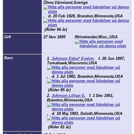
Ölme,Värmland,Sverige
,
d.
20 Feb 1928, Brandon,Minnesota,USA
(Ålder 66 år)
Gift
27 Nov 1895
Rhinelander,Wisc.,USA
Barn
1.
Johnson Edna* Evelyn
,
f.
28 Jun 1897,
Tomahawk,Wisconsin,USA
,
d.
1 Jul 1982, Brandon,Minnesota,USA
(Ålder 85 år)
2.
Johnson Lillian E
,
f.
1 Dec 1901,
Brandon,Minnesota,USA
,
d.
18 Maj 1983, Duluth,Minnesota,USA
(Ålder 81 år)