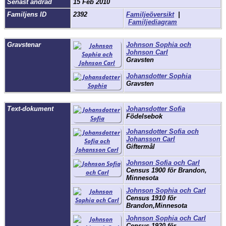
Senast ändrad
15 Feb 2010
Familjens ID
2392
Familjeöversikt
|
Familjediagram
Gravstenar
Johnson Sophia och
Johnson Carl
Gravsten
Johansdotter Sophia
Gravsten
Text-dokument
Johansdotter Sofia
Födelsebok
Johansdotter Sofia och
Johansson Carl
Giftermål
Johnson Sofia och Carl
Census 1900 för Brandon,
Minnesota
Johnson Sophia och Carl
Census 1910 för
Brandon,Minnesota
Johnson Sophia och Carl
Census 1920 för