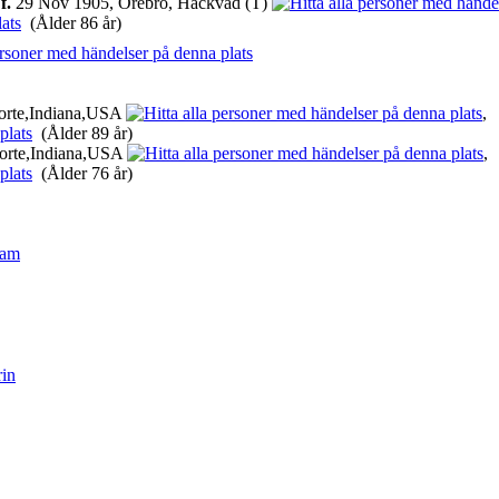
,
f.
29 Nov 1905, Örebro, Hackvad (T)
(Ålder 86 år)
orte,Indiana,USA
(Ålder 89 år)
orte,Indiana,USA
(Ålder 76 år)
ram
rin