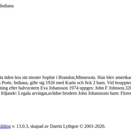
,Indiana
a tiden hos sin moster Sophie i Brandon,Minnesota. Han blev amerikan
 La Porte, Indiana, gifte sig 1926 med Karin och fick 2 barn. Vid boup
g efter halvsystern Eva Johansson 1974 uppges: John F Johnson,320 
följande: Legala arvingar,avlidne brodern John Johanssons barn: Flor
ilding
v. 13.0.3, skapad av Darrin Lythgoe © 2001-2026.