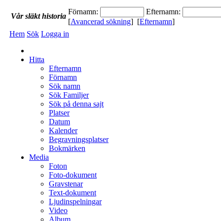
Förnamn:
Efternamn:
Vår
släkt
historia
[
Avancerad sökning
] [
Efternamn
]
Hem
Sök
Logga in
Hitta
Efternamn
Förnamn
Sök namn
Sök Familjer
Sök på denna sajt
Platser
Datum
Kalender
Begravningsplatser
Bokmärken
Media
Foton
Foto-dokument
Gravstenar
Text-dokument
Ljudinspelningar
Video
Album