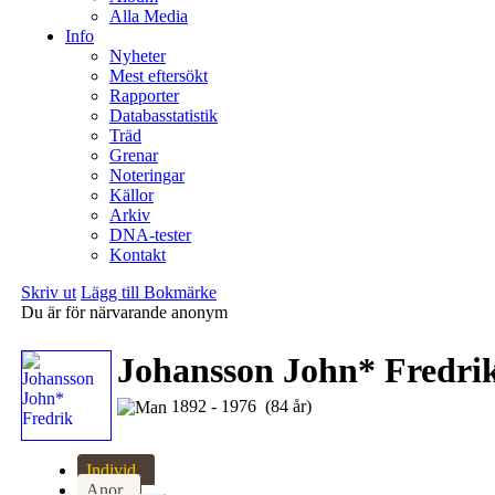
Alla Media
Info
Nyheter
Mest eftersökt
Rapporter
Databasstatistik
Träd
Grenar
Noteringar
Källor
Arkiv
DNA-tester
Kontakt
Skriv ut
Lägg till Bokmärke
Du är för närvarande anonym
Johansson John* Fredri
1892 - 1976 (84 år)
Individ
Anor