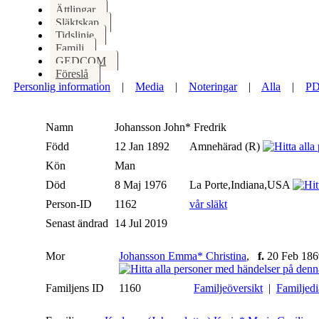
Ättlingar
Släktskap
Tidslinje
Familj
GEDCOM
Föreslå
Personlig information
|
Media
|
Noteringar
|
Alla
|
P
Namn
Johansson
John* Fredrik
Född
12 Jan 1892
Amnehärad (R)
Kön
Man
Död
8 Maj 1976
La Porte,Indiana,USA
Person-ID
1162
vår släkt
Senast ändrad
14 Jul 2019
Mor
Johansson Emma* Christina
,
f.
20 Feb 186
Familjens ID
1160
Familjeöversikt
|
Familjed