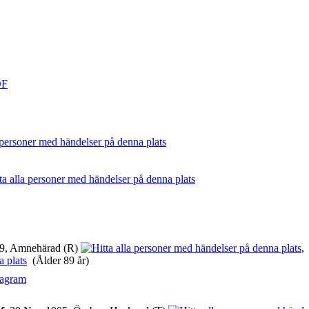
DF
9, Amnehärad (R)
(Ålder 89 år)
iagram