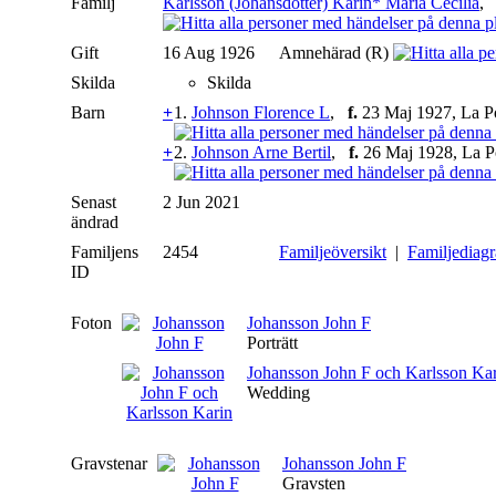
Familj
Karlsson (Johansdotter) Karin* Maria Cecilia
Gift
16 Aug 1926
Amnehärad (R)
Skilda
Skilda
Barn
+
1.
Johnson Florence L
,
f.
23 Maj 1927, La P
+
2.
Johnson Arne Bertil
,
f.
26 Maj 1928, La P
Senast
2 Jun 2021
ändrad
Familjens
2454
Familjeöversikt
|
Familjediag
ID
Foton
Johansson John F
Porträtt
Johansson John F och Karlsson Ka
Wedding
Gravstenar
Johansson John F
Gravsten