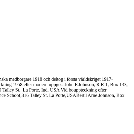
ska medborgare 1918 och deltog i första världskriget 1917-
pteckning 1958 efter modern uppges: John F.Johnson, R R 1, Box 133,
Talley St., La Porte, Ind. USA Vid bouppteckning efter
ence Schoof,316 Talley St. La Porte,USABertil Arne Johnson, Box