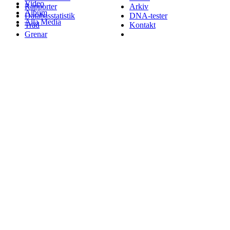
Video
Rapporter
Arkiv
Album
Databasstatistik
DNA-tester
Alla Media
Träd
Kontakt
Grenar