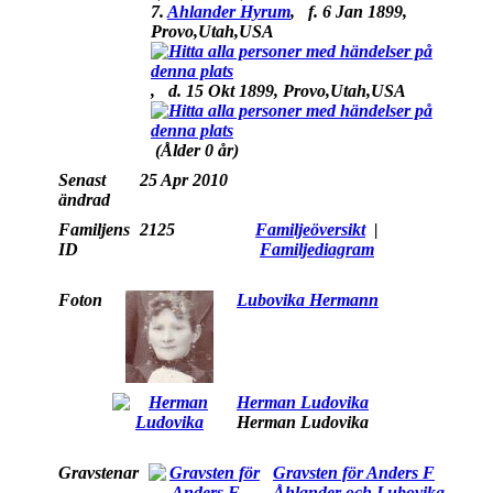
7.
Ahlander Hyrum
,
f.
6 Jan 1899,
Provo,Utah,USA
,
d.
15 Okt 1899, Provo,Utah,USA
(Ålder 0 år)
Senast
25 Apr 2010
ändrad
Familjens
2125
Familjeöversikt
|
ID
Familjediagram
Foton
Lubovika Hermann
Herman Ludovika
Herman Ludovika
Gravstenar
Gravsten för Anders F
Åhlander och Lubovika