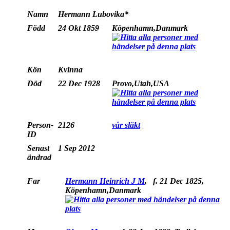
Namn
Hermann
Lubovika*
Född
24 Okt 1859
Köpenhamn,Danmark
Kön
Kvinna
Död
22 Dec 1928
Provo,Utah,USA
Person-
2126
vår släkt
ID
Senast
1 Sep 2012
ändrad
Far
Hermann Heinrich J M
,
f.
21 Dec 1825,
Köpenhamn,Danmark