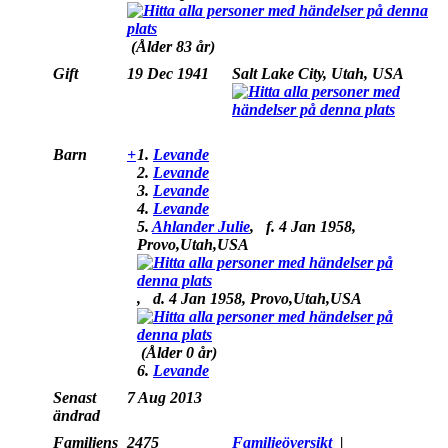
(Ålder 83 år)
Gift
19 Dec 1941
Salt Lake City, Utah, USA
Barn
+
1.
Levande
2.
Levande
3.
Levande
4.
Levande
5.
Ahlander Julie
,
f.
4 Jan 1958,
Provo,Utah,USA
,
d.
4 Jan 1958, Provo,Utah,USA
(Ålder 0 år)
6.
Levande
Senast
7 Aug 2013
ändrad
Familjens
2475
Familjeöversikt
|