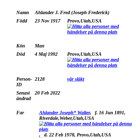
Namn
Ahlander
J. Fred (Joseph Frederick)
Född
23 Nov 1917
Provo,Utah,USA
Kön
Man
Död
4 Maj 1992
Provo,Utah,USA
Person-
2128
vår släkt
ID
Senast
20 Feb 2022
ändrad
Far
Ahlander Joseph* Walter
,
f.
16 Jun 1891,
Riverdale,Weber,Utah,USA
,
d.
22 Feb 1978, Provo,Utah,USA