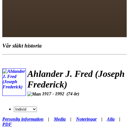
Vår släkt historia
Ahlander J. Fred (Joseph
Frederick)
1917 - 1992 (74 år)
Personlig information
|
Media
|
Noteringar
|
Alla
|
PDF