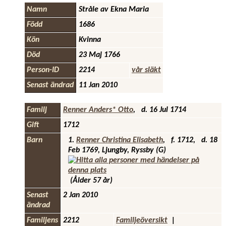
Namn
Stråle av Ekna
Maria
Född
1686
Kön
Kvinna
Död
23 Maj 1766
Person-ID
2214
vår släkt
Senast ändrad
11 Jan 2010
Familj
Renner Anders* Otto
,
d.
16 Jul 1714
Gift
1712
Barn
1.
Renner Christina Elisabeth
,
f.
1712,
d.
18
Feb 1769, Ljungby, Ryssby (G)
(Ålder 57 år)
Senast
2 Jan 2010
ändrad
Familjens
2212
Familjeöversikt
|