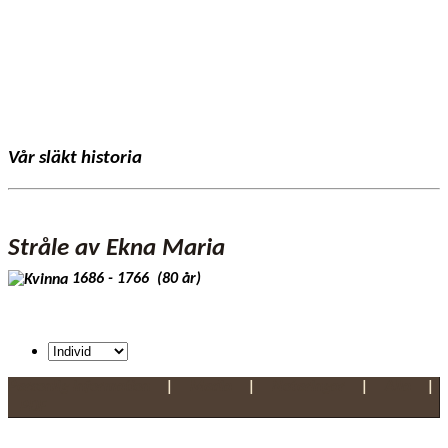
Vår släkt historia
Stråle av Ekna Maria
1686 - 1766 (80 år)
Personlig information
|
Media
|
Noteringar
|
Alla
|
PDF