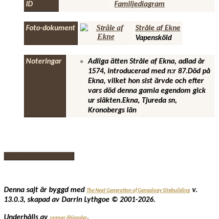
ID
Familjediagram
Foto-dokument
Stråle af Ekne
Vapensköld
Noteringar
Adliga ätten Stråle af Ekna, adlad år
1574, introducerad med n:r 87.Död på
Ekna, vilket hon sist ärvde och efter
vars död denna gamla egendom gick
ur släkten.Ekna, Tjureda sn,
Kronobergs län
Byt till standard-sajt
Denna sajt är byggd med
v.
The Next Generation of Genealogy Sitebuilding
13.0.3, skapad av Darrin Lythgoe © 2001-2026.
Underhålls av
.
ragnar åhlander