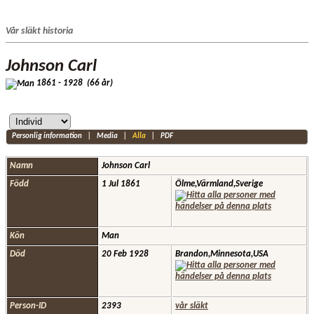
Vår släkt historia
Johnson Carl
1861 - 1928 (66 år)
Personlig information
|
Media
|
Alla
|
PDF
Namn
Johnson
Carl
Född
1 Jul 1861
Ölme,Värmland,Sverige
Kön
Man
Död
20 Feb 1928
Brandon,Minnesota,USA
Person-ID
2393
vår släkt