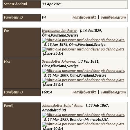
Senast ändrad
11 Apr 2021
Familjens ID
F4
Familjeöversikt
|
Familjediagram
Far
Magnusson Jan Petter
,
f.
14 dec1829,
Ölme,Värmland,Sverige
,
d.
18 Apr 1878, Ölme,Värmland,Sverige
(Ålder 49 år)
Mor
Svensdotter Johanna
,
f.
7 Feb 1831,
Ölme,Värmland,Sverige
,
d.
31 Mar 1889, Ölme,Värmland,Sverige
(Ålder 58 år)
Familjens ID
F6014
Familjeöversikt
|
Familjediagram
Familj
Johansdotter Sofia* Anna
,
f.
28 Feb 1867,
Amnehärad (R)
,
d.
17 Mar 1957, Brandon,Minnesota,USA
(Ålder 90 år)