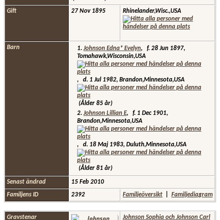
Gift
27 Nov 1895
Rhinelander,Wisc.,USA
Barn
1.
Johnson Edna* Evelyn
,
f.
28 Jun 1897,
Tomahawk,Wisconsin,USA
,
d.
1 Jul 1982, Brandon,Minnesota,USA
(Ålder 85 år)
2.
Johnson Lillian E
,
f.
1 Dec 1901,
Brandon,Minnesota,USA
,
d.
18 Maj 1983, Duluth,Minnesota,USA
(Ålder 81 år)
Senast ändrad
15 Feb 2010
Familjens ID
2392
Familjeöversikt
|
Familjediagram
Gravstenar
Johnson Sophia och Johnson Carl