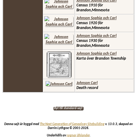
Johnson Sophia och Carl
Census 1910 för
Brandon,Minnesota
Johnson Sophia och Carl
Census 1920 för
Brandon,Minnesota
Johnson Sophia och Carl
Census 1930 för
Brandon,Minnesota
Johnson Sophia och Carl
Karta över Brandon Township
Johnson Carl
Death record
Byt till standard-sajt
Denna sajt är byggd med
The Next Generation of Genealogy Sitebuilding
v. 13.0.3, skapad av
Darrin Lythgoe © 2001-2026.
Underhålls av
ragnar åhlander
.