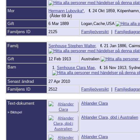
Mor
Hermann Lubovika*
,
f.
24 Okt 1859, Köpenhamn
(Ålder 69 år)
Gift
6 Mar 1889
Logan,Cache,USA
Familjens ID
2125
Familjeöversikt
|
Familjediagr
Familj
Senhouse Stephen Walter
,
f.
21 Jan 1886, Cairn
Gift
12 Feb 1913
Australien
Barn
1.
Senhouse Clara Mae
,
f.
16 Nov 1913, Sydne
Senast ändrad
27 Apr 2010
Familjens ID
2512
Familjeöversikt
|
Familjediagr
Text-dokument
Ahlander Clara
» Bildspel
Ahlander Clara, död i Australien
Ahlander Clara