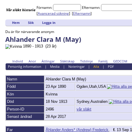
Förnamn:
Efternamn:
Vår
släkt
historia
[
Avancerad sökning
] [
Efternamn
]
Hem
Sök
Logga in
Du är för närvarande anonym
Ahlander Clara M (May)
1890 - 1913 (23 år)
Individ
Anor
Ättlingar
Släktskap
Tidslinje
Familj
GEDCOM
Personlig information
|
Media
|
Noteringar
|
Alla
|
PDF
Namn
Ahlander
Clara M (May)
Född
23 Apr 1890
Ogden,Utah,USA
Kön
Kvinna
Död
18 Nov 1913
Sydney,Australien
Person-ID
2496
vår släkt
Senast ändrad
28 Apr 2017
Far
Åhlander Anders* (Andrew) Frederick
,
f.
13 Sep 1