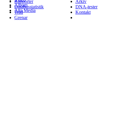
Rapporter
Arkiv
Album
Databasstatistik
DNA-tester
Alla Media
Träd
Kontakt
Grenar