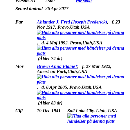
Person-ID
2509
vår släkt
Senast ändrad
26 Apr 2017
Far
Ahlander J. Fred (Joseph Frederick)
,
f.
23
Nov 1917, Provo,Utah,USA
,
d.
4 Maj 1992, Provo,Utah,USA
(Ålder 74 år)
Mor
Brown Anna Elaine*
,
f.
27 Mar 1922,
American Fork,Utah,USA
,
d.
6 Apr 2005, Provo,Utah,USA
(Ålder 83 år)
Gift
19 Dec 1941
Salt Lake City, Utah, USA