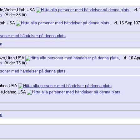
ale,Weber,Utah,USA
,
d.
(Ålder 86 år)
Utah,USA
,
d.
16 Sep 197
am
ovo,Utah,USA
,
d.
16 Apr
(Ålder 75 år)
dahoo,USA
se,Idahoo,USA
am