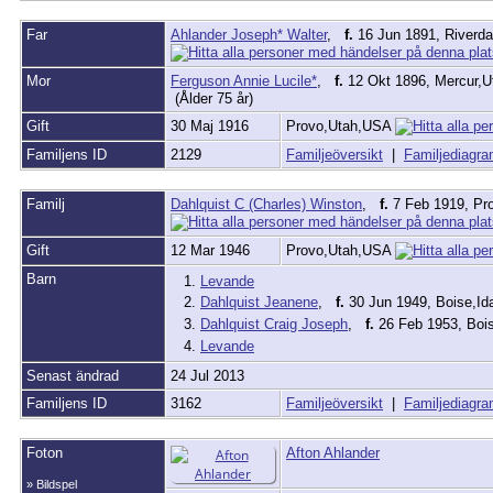
Far
Ahlander Joseph* Walter
,
f.
16 Jun 1891, Riverd
Mor
Ferguson Annie Lucile*
,
f.
12 Okt 1896, Mercur,
(Ålder 75 år)
Gift
30 Maj 1916
Provo,Utah,USA
Familjens ID
2129
Familjeöversikt
|
Familjediagr
Familj
Dahlquist C (Charles) Winston
,
f.
7 Feb 1919, Pr
Gift
12 Mar 1946
Provo,Utah,USA
Barn
1.
Levande
2.
Dahlquist Jeanene
,
f.
30 Jun 1949, Boise,I
3.
Dahlquist Craig Joseph
,
f.
26 Feb 1953, Boi
4.
Levande
Senast ändrad
24 Jul 2013
Familjens ID
3162
Familjeöversikt
|
Familjediagr
Foton
Afton Ahlander
» Bildspel