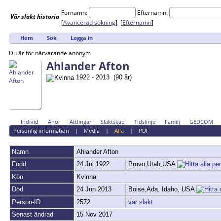
Förnamn:
Efternamn:
Vår
släkt
historia
[
Avancerad sökning
] [
Efternamn
]
Hem
Sök
Logga in
Du är för närvarande anonym
Ahlander Afton
1922 - 2013 (90 år)
Individ
Anor
Ättlingar
Släktskap
Tidslinje
Familj
GEDCOM
Personlig information
|
Media
|
Alla
|
PDF
Namn
Ahlander
Afton
Född
24 Jul 1922
Provo,Utah,USA
Kön
Kvinna
Död
24 Jun 2013
Boise,Ada, Idaho, USA
Person-ID
2572
vår släkt
Senast ändrad
15 Nov 2017