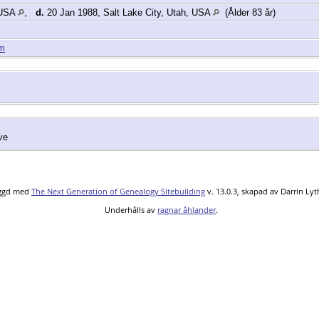
 USA
,
d.
20 Jan 1988, Salt Lake City, Utah, USA
(Ålder 83 år)
am
ve
yggd med
The Next Generation of Genealogy Sitebuilding
v. 13.0.3, skapad av Darrin Ly
Underhålls av
ragnar åhlander
.