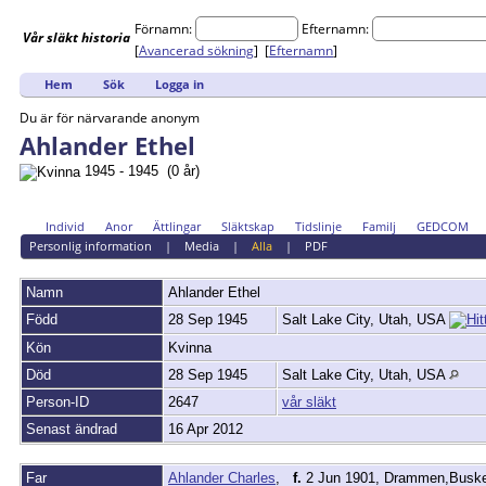
Förnamn:
Efternamn:
Vår
släkt
historia
[
Avancerad sökning
] [
Efternamn
]
Hem
Sök
Logga in
Du är för närvarande anonym
Ahlander Ethel
1945 - 1945 (0 år)
Individ
Anor
Ättlingar
Släktskap
Tidslinje
Familj
GEDCOM
Personlig information
|
Media
|
Alla
|
PDF
Namn
Ahlander
Ethel
Född
28 Sep 1945
Salt Lake City, Utah, USA
Kön
Kvinna
Död
28 Sep 1945
Salt Lake City, Utah, USA
Person-ID
2647
vår släkt
Senast ändrad
16 Apr 2012
Far
Ahlander Charles
,
f.
2 Jun 1901, Drammen,Busk