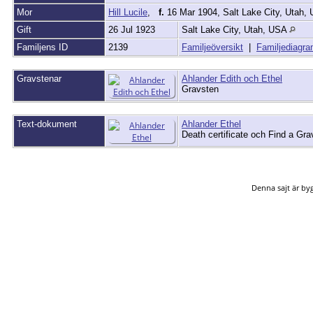
Mor
Hill Lucile
,
f.
16 Mar 1904, Salt Lake City, Utah,
Gift
26 Jul 1923
Salt Lake City, Utah, USA
Familjens ID
2139
Familjeöversikt
|
Familjediagr
Gravstenar
Ahlander Edith och Ethel
Gravsten
Text-dokument
Ahlander Ethel
Death certificate och Find a Gra
Denna sajt är b