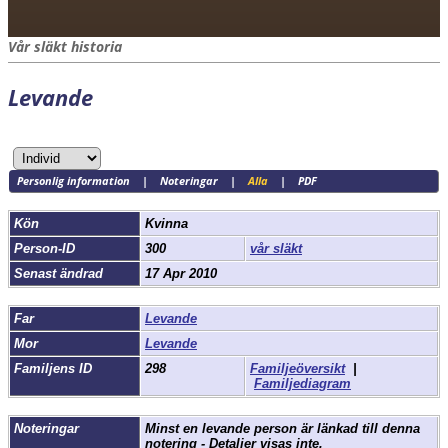
Vår släkt historia
Levande
Personlig information
|
Noteringar
|
Alla
|
PDF
Kön
Kvinna
Person-ID
300
vår släkt
Senast ändrad
17 Apr 2010
Far
Levande
Mor
Levande
Familjens ID
298
Familjeöversikt
|
Familjediagram
Noteringar
Minst en levande person är länkad till denna
notering - Detaljer visas inte.