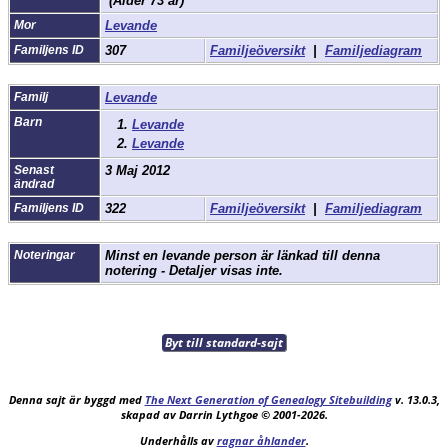
(Ålder 73 år)
Mor
Levande
Familjens ID
307
Familjeöversikt
|
Familjediagram
Familj
Levande
Barn
1.
Levande
2.
Levande
Senast
3 Maj 2012
ändrad
Familjens ID
322
Familjeöversikt
|
Familjediagram
Noteringar
Minst en levande person är länkad till denna
notering - Detaljer visas inte.
Byt till standard-sajt
Denna sajt är byggd med
The Next Generation of Genealogy Sitebuilding
v. 13.0.3,
skapad av Darrin Lythgoe © 2001-2026.
Underhålls av
ragnar åhlander
.