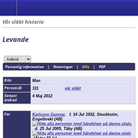
Vår släkt historia
Levande
Personlig information
|
Noteringar
|
Alla
|
PDF
Kön
Man
Person-ID
311
vår släkt
Senast
4 Maj 2012
ändrad
Far
Karlsson Gunnar
,
f.
14 Jul 1932, Stockholm,
Engelbrekt (AB)
,
d.
25 Jul 2005, Täby (AB)