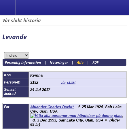
Vår släkt historia
Levande
Personlig information
|
Noteringar
|
Alla
|
PDF
Kön
Kvinna
Person-ID
3192
vår släkt
Senast
24 Jul 2017
ändrad
Far
Ahlander Charles David*
,
f.
25 Mar 1924, Salt Lake
City, Utah, USA
,
d.
3 Dec 1993, Salt Lake City, Utah, USA
(Ålder
69 år)