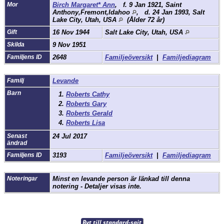
Mor
Birch Margaret* Ann
,
f.
9 Jan 1921, Saint
Anthony,Fremont,Idahoo
,
d.
24 Jan 1993, Salt
Lake City, Utah, USA
(Ålder 72 år)
Gift
16 Nov 1944
Salt Lake City, Utah, USA
Skilda
9 Nov 1951
Familjens ID
2648
Familjeöversikt
|
Familjediagram
Familj
Levande
Barn
1.
Roberts Cathy
2.
Roberts Gary
3.
Roberts Gerald
4.
Roberts Lisa
Senast
24 Jul 2017
ändrad
Familjens ID
3193
Familjeöversikt
|
Familjediagram
Noteringar
Minst en levande person är länkad till denna
notering - Detaljer visas inte.
Byt till standard-sajt