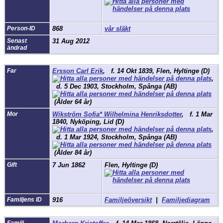
Person-ID
868
vår släkt
Senast
31 Aug 2012
ändrad
Far
Ersson Carl Erik
,
f.
14 Okt 1839, Flen, Hyltinge (D)
,
d.
5 Dec 1903, Stockholm, Spånga (AB)
(Ålder 64 år)
Mor
Wikström Sofia* Wilhelmina Henriksdotter
,
f.
1 Mar
1840, Nyköping, Lid (D)
,
d.
1 Mar 1924, Stockholm, Spånga (AB)
(Ålder 84 år)
Gift
7 Jun 1862
Flen, Hyltinge (D)
Familjens ID
916
Familjeöversikt
|
Familjediagram