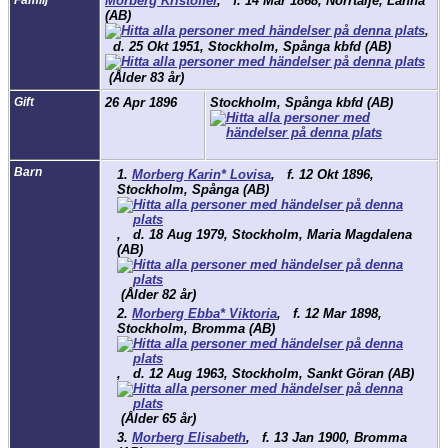
Familj
Morberg Kristoffer
,
f.
14 Mar 1868, Norrtälje, Länna
(AB)
,
d.
25 Okt 1951, Stockholm, Spånga kbfd (AB)
(Ålder 83 år)
Gift
26 Apr 1896
Stockholm, Spånga kbfd (AB)
Barn
1.
Morberg Karin* Lovisa
,
f.
12 Okt 1896,
Stockholm, Spånga (AB)
,
d.
18 Aug 1979, Stockholm, Maria Magdalena
(AB)
(Ålder 82 år)
2.
Morberg Ebba* Viktoria
,
f.
12 Mar 1898,
Stockholm, Bromma (AB)
,
d.
12 Aug 1963, Stockholm, Sankt Göran (AB)
(Ålder 65 år)
3.
Morberg Elisabeth
,
f.
13 Jan 1900, Bromma