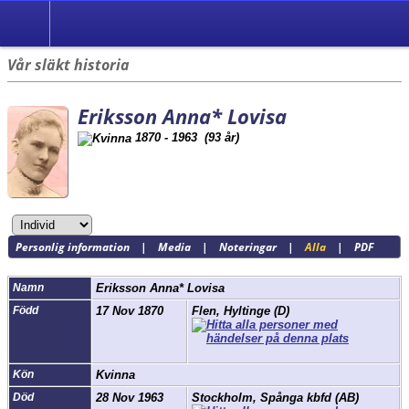
Vår släkt historia
Eriksson Anna* Lovisa
1870 - 1963 (93 år)
Personlig information
|
Media
|
Noteringar
|
Alla
|
PDF
Namn
Eriksson
Anna* Lovisa
Född
17 Nov 1870
Flen, Hyltinge (D)
Kön
Kvinna
Död
28 Nov 1963
Stockholm, Spånga kbfd (AB)