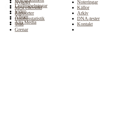
Text-dokument
Nyheter
Noteringar
Ljudinspelningar
Mest eftersökt
Källor
Video
Rapporter
Arkiv
Album
Databasstatistik
DNA-tester
Alla Media
Träd
Kontakt
Grenar