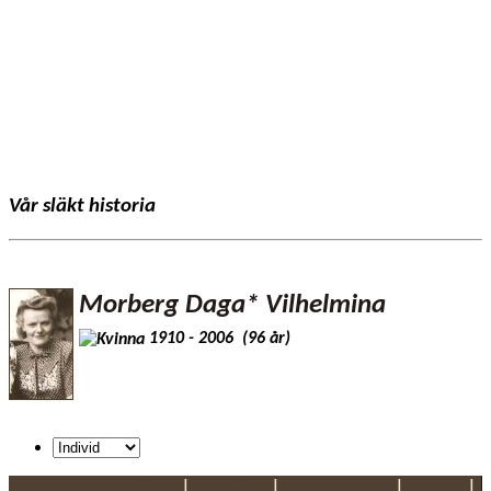
Vår släkt historia
Morberg Daga* Vilhelmina
1910 - 2006 (96 år)
Personlig information
|
Media
|
Noteringar
|
Alla
|