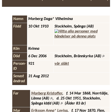
PDF
Namn
Morberg
Daga* Vilhelmina
Född
10 Okt 1910
Stockholm, Spånga (AB)
Kön
Kvinna
Död
6 Dec 2006
Stockholm, Brännkyrka (AB)
Person-
921
vår släkt
ID
Senast
31 Aug 2012
ändrad
Far
Morberg Kristoffer
,
f.
14 Mar 1868, Norrtälje,
Länna (AB)
,
d.
25 Okt 1951, Stockholm,
Spånga kbfd (AB)
(Ålder 83 år)
Mor
Eriksson Anna* Lovisa
,
f.
17 Nov 1870, Flen,