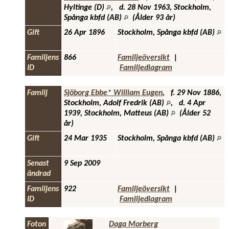
Hyltinge (D)
,
d.
28 Nov 1963, Stockholm,
Spånga kbfd (AB)
(Ålder 93 år)
Gift
26 Apr 1896
Stockholm, Spånga kbfd (AB)
Familjens
866
Familjeöversikt
|
ID
Familjediagram
Familj
Sjöborg Ebbe* William Eugen
,
f.
29 Nov 1886,
Stockholm, Adolf Fredrik (AB)
,
d.
4 Apr
1939, Stockholm, Matteus (AB)
(Ålder 52
år)
Gift
24 Mar 1935
Stockholm, Spånga kbfd (AB)
Senast
9 Sep 2009
ändrad
Familjens
922
Familjeöversikt
|
ID
Familjediagram
Foton
Daga Morberg