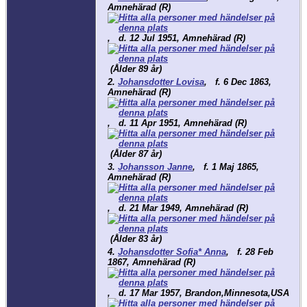
Amnehärad (R)
,
d.
12 Jul 1951, Amnehärad (R)
(Ålder 89 år)
2.
Johansdotter Lovisa
,
f.
6 Dec 1863,
Amnehärad (R)
,
d.
11 Apr 1951, Amnehärad (R)
(Ålder 87 år)
3.
Johansson Janne
,
f.
1 Maj 1865,
Amnehärad (R)
,
d.
21 Mar 1949, Amnehärad (R)
(Ålder 83 år)
4.
Johansdotter Sofia* Anna
,
f.
28 Feb
1867, Amnehärad (R)
,
d.
17 Mar 1957, Brandon,Minnesota,USA