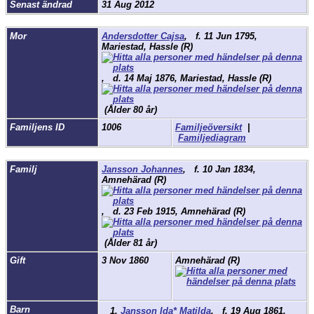
Senast ändrad
31 Aug 2012
Mor
Andersdotter Cajsa
,
f.
11 Jun 1795,
Mariestad, Hassle (R)
,
d.
14 Maj 1876, Mariestad, Hassle (R)
(Ålder 80 år)
Familjens ID
1006
Familjeöversikt
|
Familjediagram
Familj
Jansson Johannes
,
f.
10 Jan 1834,
Amnehärad (R)
,
d.
23 Feb 1915, Amnehärad (R)
(Ålder 81 år)
Gift
3 Nov 1860
Amnehärad (R)
Barn
1.
Jansson Ida* Matilda
,
f.
19 Aug 1861,