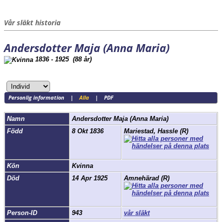
Vår släkt historia
Andersdotter Maja (Anna Maria)
1836 - 1925 (88 år)
Personlig information
|
Alla
|
PDF
Namn
Andersdotter
Maja (Anna Maria)
Född
8 Okt 1836
Mariestad, Hassle (R)
Kön
Kvinna
Död
14 Apr 1925
Amnehärad (R)
Person-ID
943
vår släkt