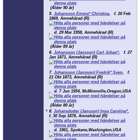
(Ålder 90 år)
5.
Johansson Emma* Christina
,
f.
20 Feb
1869, Amnehärad (R)
,
d.
29 Mar 1958, Amnehärad (R)
(Ålder 89 år)
6.
Johansson (Jansson) Carl Johan*
,
f.
27
Jan 1871, Amnehärad (R)
7.
Johansson (Jansson) Fredrik* Sven
,
f.
21 Okt 1873, Amnehärad (R)
,
d.
7 Jun 1954, McMinnville,Oregon,USA
(Ålder 80 år)
+
8.
Johansdotter (Jansson) Inga Carolina*
,
f.
30 Sep 1876, Amnehärad (R)
,
d.
1961, Spokane,Washington,USA