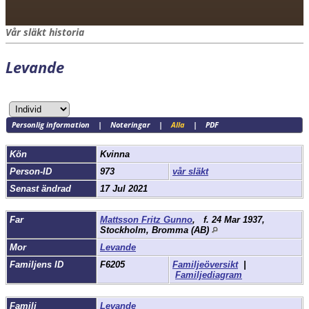
Vår släkt historia
Levande
Personlig information
|
Noteringar
|
Alla
|
PDF
Kön
Kvinna
Person-ID
973
vår släkt
Senast ändrad
17 Jul 2021
Far
Mattsson Fritz Gunno
,
f.
24 Mar 1937,
Stockholm, Bromma (AB)
Mor
Levande
Familjens ID
F6205
Familjeöversikt
|
Familjediagram
Familj
Levande