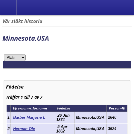
Vår släkt historia
Minnesota,USA
Födelse
Träffar 1 till 7 av 7
Efternamn, förnamn
Födelse
Person-ID
26 Jun
1
Barber Marjorie L
Minnesota,USA
2640
1874
5 Apr
2
Herman Ole
Minnesota,USA
3524
1862