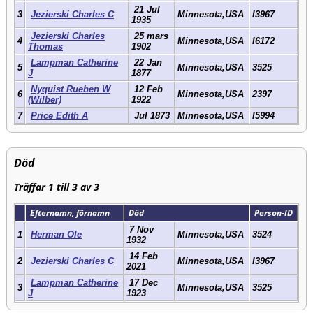
21 Jul
3
Jezierski Charles C
Minnesota,USA
I3967
1935
Jezierski Charles
25 mars
4
Minnesota,USA
I6172
Thomas
1902
Lampman Catherine
22 Jan
5
Minnesota,USA
3525
J
1877
Nyquist Rueben W
12 Feb
6
Minnesota,USA
2397
(Wilber)
1922
7
Price Edith A
Jul 1873
Minnesota,USA
I5994
Död
Träffar 1 till 3 av 3
Efternamn, förnamn
Död
Person-ID
7 Nov
1
Herman Ole
Minnesota,USA
3524
1932
14 Feb
2
Jezierski Charles C
Minnesota,USA
I3967
2021
Lampman Catherine
17 Dec
3
Minnesota,USA
3525
J
1923