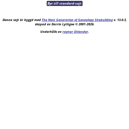
Byt till standard-sajt
Denna sajt är byggd med
The Next Generation of Genealogy Sitebuilding
v. 13.0.3,
skapad av Darrin Lythgoe © 2001-2026.
Underhålls av
ragnar åhlander
.