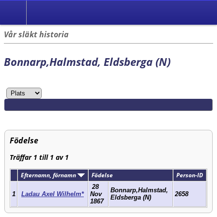
Vår släkt historia
Bonnarp,Halmstad, Eldsberga (N)
Födelse
Träffar 1 till 1 av 1
Efternamn, förnamn
Födelse
Person-ID
28
Bonnarp,Halmstad,
1
Ladau Axel Wilhelm*
Nov
2658
Eldsberga (N)
1867