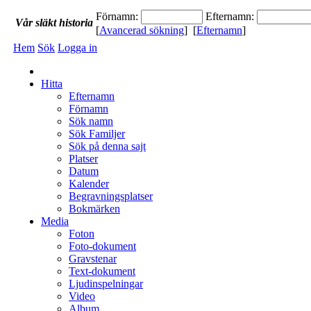
Förnamn:
Efternamn:
Vår
släkt
historia
[
Avancerad sökning
] [
Efternamn
]
Hem
Sök
Logga in
Hitta
Efternamn
Förnamn
Sök namn
Sök Familjer
Sök på denna sajt
Platser
Datum
Kalender
Begravningsplatser
Bokmärken
Media
Foton
Foto-dokument
Gravstenar
Text-dokument
Ljudinspelningar
Video
Album