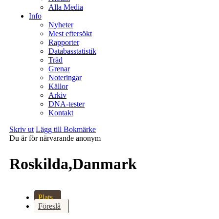
Alla Media
Info
Nyheter
Mest eftersökt
Rapporter
Databasstatistik
Träd
Grenar
Noteringar
Källor
Arkiv
DNA-tester
Kontakt
Skriv ut
Lägg till Bokmärke
Du är för närvarande anonym
Roskilda,Danmark
Plats
Föreslå