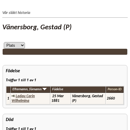
Vår släkt historia
Vänersborg, Gestad (P)
Födelse
Träffar 1 till 1 av 1
Efternamn, förnamn
Födelse
Person-ID
Ladau Carin
25 Mar
Vänersborg, Gestad
1
2660
Wilhelmina
1881
(P)
Död
Träffar 1 till 1 av 1