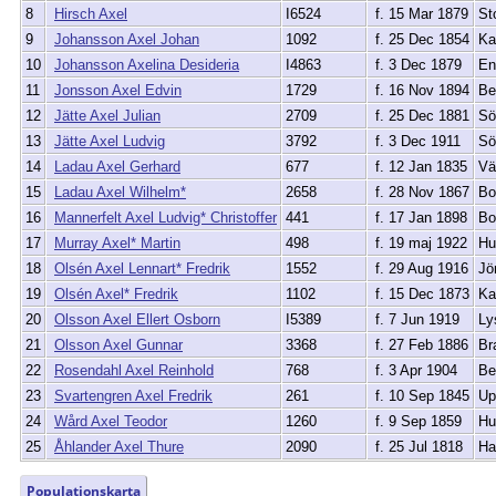
8
Hirsch Axel
I6524
f. 15 Mar 1879
St
9
Johansson Axel Johan
1092
f. 25 Dec 1854
Ka
10
Johansson Axelina Desideria
I4863
f. 3 Dec 1879
En
11
Jonsson Axel Edvin
1729
f. 16 Nov 1894
Be
12
Jätte Axel Julian
2709
f. 25 Dec 1881
Sö
13
Jätte Axel Ludvig
3792
f. 3 Dec 1911
Sö
14
Ladau Axel Gerhard
677
f. 12 Jan 1835
Vä
15
Ladau Axel Wilhelm*
2658
f. 28 Nov 1867
Bo
16
Mannerfelt Axel Ludvig* Christoffer
441
f. 17 Jan 1898
Bo
17
Murray Axel* Martin
498
f. 19 maj 1922
Hu
18
Olsén Axel Lennart* Fredrik
1552
f. 29 Aug 1916
Jö
19
Olsén Axel* Fredrik
1102
f. 15 Dec 1873
Ka
20
Olsson Axel Ellert Osborn
I5389
f. 7 Jun 1919
Ly
21
Olsson Axel Gunnar
3368
f. 27 Feb 1886
Br
22
Rosendahl Axel Reinhold
768
f. 3 Apr 1904
Be
23
Svartengren Axel Fredrik
261
f. 10 Sep 1845
Up
24
Wård Axel Teodor
1260
f. 9 Sep 1859
Hu
25
Åhlander Axel Thure
2090
f. 25 Jul 1818
Ha
Populationskarta