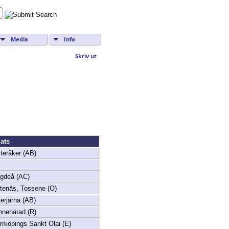
Media
Info
Skriv ut
ats
teråker (AB)
gdeå (AC)
tenäs, Tossene (O)
terjärna (AB)
nehärad (R)
rrköpings Sankt Olai (E)