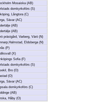
ockholm Mosaiska (AB)
rlstads domkyrkoförs (S)
köping, Långtora (C)
rga, Sävar (AC)
dertälje (AB)
dertälje (AB)
rö prästgård, Varberg, Värö (N)
nnarp,Halmstad, Eldsberga (N)
rås (P)
diksvall (X)
nköpings Sofia (F)
rlstads domkyrkoförs (S)
sekil, Bro (O)
astad (O)
rga, Sävar (AC)
psala domkyrkoförs (C)
ddinge (AB)
rska, Håby (O)