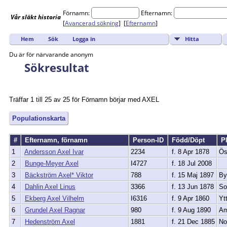
Förnamn:
Efternamn:
Vår
släkt
historia
[
Avancerad sökning
] [
Efternamn
]
Hitta
Hem
Sök
Logga in
Du är för närvarande anonym
Sökresultat
Träffar 1 till 25 av 25 för Förnamn börjar med AXEL
Populationskarta
#
Efternamn, förnamn
Person-ID
Född/Döpt
Pl
1
Andersson Axel Ivar
2234
f. 8 Apr 1878
Ös
2
Bunge-Meyer Axel
I4727
f. 18 Jul 2008
3
Bäckström Axel* Viktor
788
f. 15 Maj 1897
By
4
Dahlin Axel Linus
3366
f. 13 Jun 1878
So
5
Ekberg Axel Vilhelm
I6316
f. 9 Apr 1860
Yt
6
Grundel Axel Ragnar
980
f. 9 Aug 1890
Am
7
Hedenström Axel
1881
f. 21 Dec 1885
No