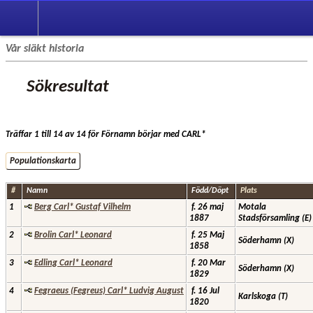
Vår släkt historia
Sökresultat
Träffar 1 till 14 av 14 för Förnamn börjar med CARL*
Populationskarta
#
Namn
Född/Döpt
Plats
1
Berg Carl* Gustaf Vilhelm
f. 26 maj
Motala
1887
Stadsförsamling (E
2
Brolin Carl* Leonard
f. 25 Maj
Söderhamn (X)
1858
3
Edling Carl* Leonard
f. 20 Mar
Söderhamn (X)
1829
4
Fegraeus (Fegreus) Carl* Ludvig August
f. 16 Jul
Karlskoga (T)
1820