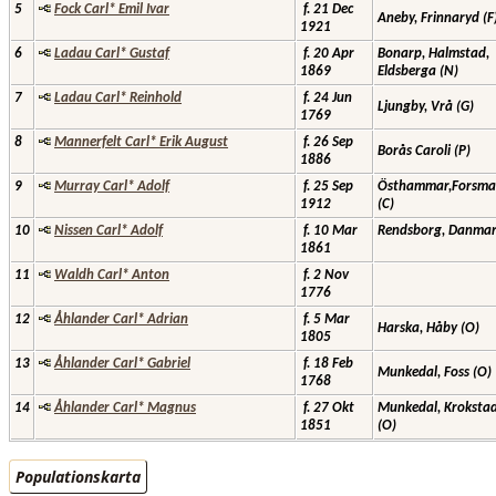
5
Fock Carl* Emil Ivar
f. 21 Dec
Aneby, Frinnaryd (F
1921
6
Ladau Carl* Gustaf
f. 20 Apr
Bonarp, Halmstad,
1869
Eldsberga (N)
7
Ladau Carl* Reinhold
f. 24 Jun
Ljungby, Vrå (G)
1769
8
Mannerfelt Carl* Erik August
f. 26 Sep
Borås Caroli (P)
1886
9
Murray Carl* Adolf
f. 25 Sep
Östhammar,Forsma
1912
(C)
10
Nissen Carl* Adolf
f. 10 Mar
Rendsborg, Danma
1861
11
Waldh Carl* Anton
f. 2 Nov
1776
12
Åhlander Carl* Adrian
f. 5 Mar
Harska, Håby (O)
1805
13
Åhlander Carl* Gabriel
f. 18 Feb
Munkedal, Foss (O)
1768
14
Åhlander Carl* Magnus
f. 27 Okt
Munkedal, Kroksta
1851
(O)
Populationskarta