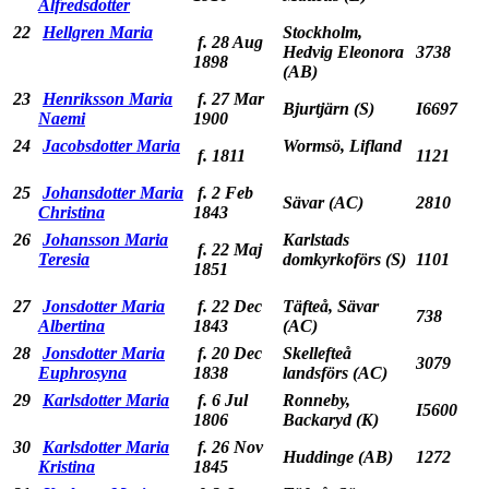
Alfredsdotter
22
Hellgren Maria
Stockholm,
f. 28 Aug
Hedvig Eleonora
3738
1898
(AB)
23
Henriksson Maria
f. 27 Mar
Bjurtjärn (S)
I6697
Naemi
1900
24
Jacobsdotter Maria
Wormsö, Lifland
f. 1811
1121
25
Johansdotter Maria
f. 2 Feb
Sävar (AC)
2810
Christina
1843
26
Johansson Maria
Karlstads
f. 22 Maj
Teresia
domkyrkoförs (S)
1101
1851
27
Jonsdotter Maria
f. 22 Dec
Täfteå, Sävar
738
Albertina
1843
(AC)
28
Jonsdotter Maria
f. 20 Dec
Skellefteå
3079
Euphrosyna
1838
landsförs (AC)
29
Karlsdotter Maria
f. 6 Jul
Ronneby,
I5600
1806
Backaryd (K)
30
Karlsdotter Maria
f. 26 Nov
Huddinge (AB)
1272
Kristina
1845