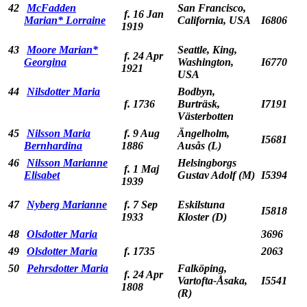
42
McFadden
San Francisco,
f. 16 Jan
Marian* Lorraine
California, USA
I6806
1919
43
Moore Marian*
Seattle, King,
f. 24 Apr
Georgina
Washington,
I6770
1921
USA
44
Nilsdotter Maria
Bodbyn,
f. 1736
Burträsk,
I7191
Västerbotten
45
Nilsson Maria
f. 9 Aug
Ängelholm,
I5681
Bernhardina
1886
Ausås (L)
46
Nilsson Marianne
Helsingborgs
f. 1 Maj
Elisabet
Gustav Adolf (M)
I5394
1939
47
Nyberg Marianne
f. 7 Sep
Eskilstuna
I5818
1933
Kloster (D)
48
Olsdotter Maria
3696
49
Olsdotter Maria
f. 1735
2063
50
Pehrsdotter Maria
Falköping,
f. 24 Apr
Vartofta-Åsaka,
I5541
1808
(R)