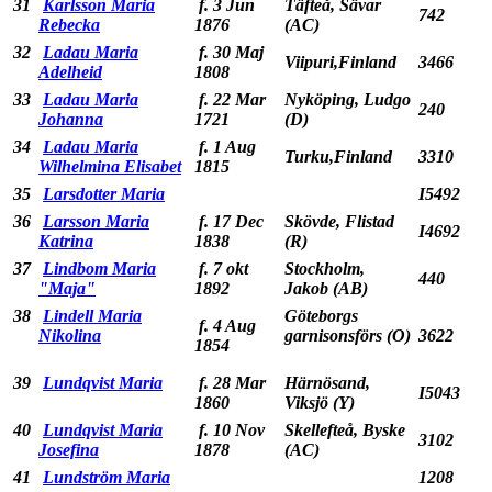
31
Karlsson Maria
f. 3 Jun
Täfteå, Sävar
742
Rebecka
1876
(AC)
32
Ladau Maria
f. 30 Maj
Viipuri,Finland
3466
Adelheid
1808
33
Ladau Maria
f. 22 Mar
Nyköping, Ludgo
240
Johanna
1721
(D)
34
Ladau Maria
f. 1 Aug
Turku,Finland
3310
Wilhelmina Elisabet
1815
35
Larsdotter Maria
I5492
36
Larsson Maria
f. 17 Dec
Skövde, Flistad
I4692
Katrina
1838
(R)
37
Lindbom Maria
f. 7 okt
Stockholm,
440
"Maja"
1892
Jakob (AB)
38
Lindell Maria
Göteborgs
f. 4 Aug
Nikolina
garnisonsförs (O)
3622
1854
39
Lundqvist Maria
f. 28 Mar
Härnösand,
I5043
1860
Viksjö (Y)
40
Lundqvist Maria
f. 10 Nov
Skellefteå, Byske
3102
Josefina
1878
(AC)
41
Lundström Maria
1208