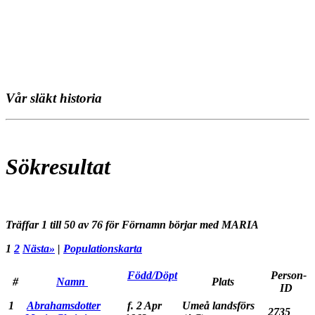
Vår släkt historia
Sökresultat
Träffar 1 till 50 av 76 för Förnamn börjar med MARIA
1
2
Nästa»
|
Populationskarta
Född/Döpt
Person-
#
Namn
Plats
ID
1
Abrahamsdotter
f. 2 Apr
Umeå landsförs
2735