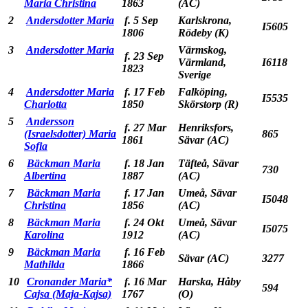
Maria Christina
1863
(AC)
2
Andersdotter Maria
f. 5 Sep
Karlskrona,
I5605
1806
Rödeby (K)
3
Andersdotter Maria
Värmskog,
f. 23 Sep
Värmland,
I6118
1823
Sverige
4
Andersdotter Maria
f. 17 Feb
Falköping,
I5535
Charlotta
1850
Skörstorp (R)
5
Andersson
f. 27 Mar
Henriksfors,
(Israelsdotter) Maria
865
1861
Sävar (AC)
Sofia
6
Bäckman Maria
f. 18 Jan
Täfteå, Sävar
730
Albertina
1887
(AC)
7
Bäckman Maria
f. 17 Jan
Umeå, Sävar
I5048
Christina
1856
(AC)
8
Bäckman Maria
f. 24 Okt
Umeå, Sävar
I5075
Karolina
1912
(AC)
9
Bäckman Maria
f. 16 Feb
Sävar (AC)
3277
Mathilda
1866
10
Cronander Maria*
f. 16 Mar
Harska, Håby
594
Cajsa (Maja-Kajsa)
1767
(O)