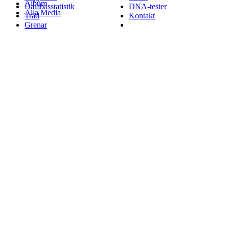
Album
Databasstatistik
DNA-tester
Alla Media
Träd
Kontakt
Grenar