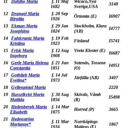
11
Dahlbo Maria
f. 11 Maj
Wicaco,Nya
3148
1682
Sverige,USA
12
Drangel Maria
f. 28 Sep
Örtomta (E)
I6907
Birgitta
1926
13
Ekman Maria
f. 29 Jan
Stockholm, Klara
I4777
Josephina
1824
(AB)
14
Fahlcrantz Maria
f. 19 Feb
Finland
I5741
Kristina
1923
15
Frisk Maria
f. 12 Aug
Vreta Kloster (E)
I6687
Ingeborg
1908
16
Gerle Maria Helena
f. 21 Jun
Sotenäs, Tossene
I4951
Constantia
1851
(O)
17
Gothlieb Maria
f. 14 Jul
Järfälla (AB)
3407
Evelina*
1973
18
Gyllenpistol Maria
2220
19
Hasselkvist Maria
f. 30 Aug
Skövde, Våmb
I5498
Matilda
1856
(R)
20
Hedenbergh Maria
f. 14 Mar
Horred (P)
3665
Elisabeth
1875
21
Hedenström
f. 11 Mar
Norrköpings
Marianne*
1867
1916
Matteus (E)