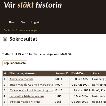
Vår
släkt
historia
Hem
Sök
Logga in
Du är för närvarande anonym
Sökresultat
Träffar 1 till 13 av 13 för Förnamn börjar med MATILDA
Populationskarta
#
Efternamn, förnamn
Person-ID
Född/Döpt
Plats
1
Andersson Matilda
I7031
f. 30 Sep 1855
Flakeberg 
2
Busch Matilda Adelheid Margareta
I7037
f. 11 Jun 1909
Norrköping
3
Bäckman Matilda Johanna Augusta
I5116
f. 29 Mar 1879
Umeå, Säva
4
Carlsdotter Matilda Josefina
3781
f. 6 Mar 1857
Laxå, Finne
5
Eriksson Matilda Kristina*
1568
f. 5 Dec 1905
Uppsala-Nä