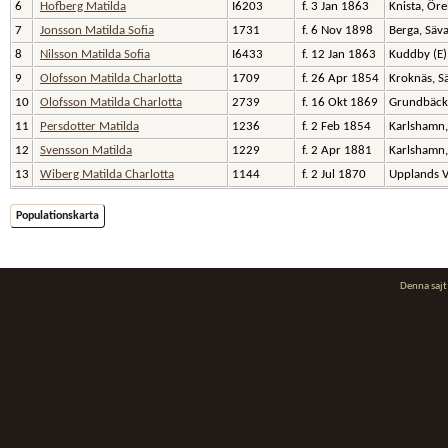
6
Hofberg Matilda
I6203
f. 3 Jan 1863
Knista, Ör
7
Jonsson Matilda Sofia
1731
f. 6 Nov 1898
Berga, Säv
8
Nilsson Matilda Sofia
I6433
f. 12 Jan 1863
Kuddby (E
9
Olofsson Matilda Charlotta
1709
f. 26 Apr 1854
Kroknäs, S
10
Olofsson Matilda Charlotta
2739
f. 16 Okt 1869
Grundbäck,
11
Persdotter Matilda
1236
f. 2 Feb 1854
Karlshamn
12
Svensson Matilda
1229
f. 2 Apr 1881
Karlshamn
13
Wiberg Matilda Charlotta
1144
f. 2 Jul 1870
Upplands 
Populationskarta
Denna saj