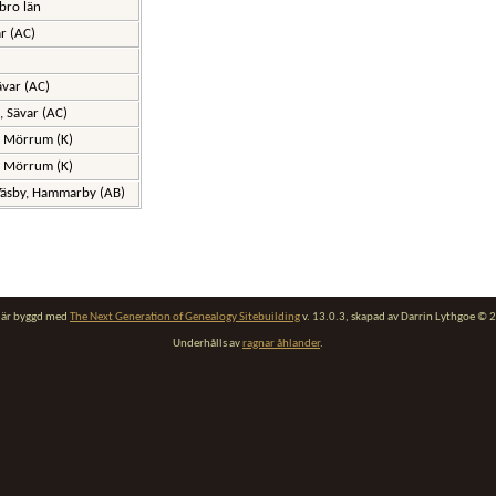
ebro län
ar (AC)
)
ävar (AC)
 Sävar (AC)
, Mörrum (K)
, Mörrum (K)
Väsby, Hammarby (AB)
t är byggd med
The Next Generation of Genealogy Sitebuilding
v. 13.0.3, skapad av Darrin Lythgoe ©
Underhålls av
ragnar åhlander
.