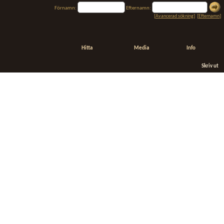
Förnamn:
Efternamn:
[
Avancerad sökning
] [
Efternamn
]
Hitta
Media
Info
Skriv ut