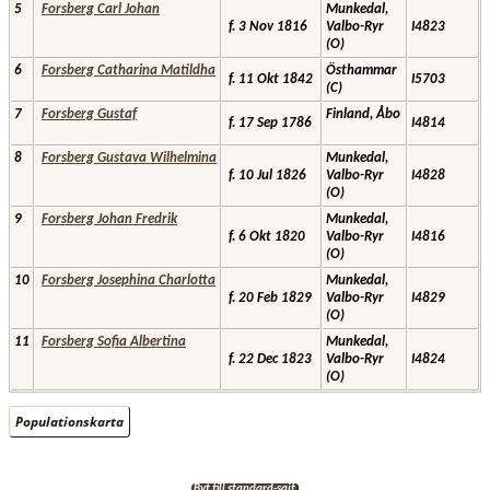
5
Forsberg Carl Johan
Munkedal,
f. 3 Nov 1816
Valbo-Ryr
I4823
(O)
6
Forsberg Catharina Matildha
Östhammar
f. 11 Okt 1842
I5703
(C)
7
Forsberg Gustaf
Finland, Åbo
f. 17 Sep 1786
I4814
8
Forsberg Gustava Wilhelmina
Munkedal,
f. 10 Jul 1826
Valbo-Ryr
I4828
(O)
9
Forsberg Johan Fredrik
Munkedal,
f. 6 Okt 1820
Valbo-Ryr
I4816
(O)
10
Forsberg Josephina Charlotta
Munkedal,
f. 20 Feb 1829
Valbo-Ryr
I4829
(O)
11
Forsberg Sofia Albertina
Munkedal,
f. 22 Dec 1823
Valbo-Ryr
I4824
(O)
Populationskarta
Byt till standard-sajt