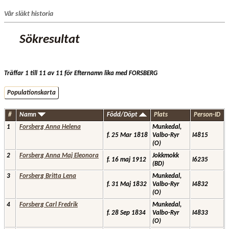
Vår släkt historia
Sökresultat
Träffar 1 till 11 av 11 för Efternamn lika med FORSBERG
Populationskarta
#
Namn
Född/Döpt
Plats
Person-ID
1
Forsberg Anna Helena
Munkedal,
f. 25 Mar 1818
Valbo-Ryr
I4815
(O)
2
Forsberg Anna Maj Eleonora
Jokkmokk
f. 16 maj 1912
I6235
(BD)
3
Forsberg Britta Lena
Munkedal,
f. 31 Maj 1832
Valbo-Ryr
I4832
(O)
4
Forsberg Carl Fredrik
Munkedal,
f. 28 Sep 1834
Valbo-Ryr
I4833
(O)