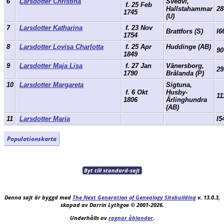
6
Larsdotter Christina
Svedvi,
f. 25 Feb
Hallstahammar
28
1745
(U)
7
Larsdotter Katharina
f. 23 Nov
Brattfors (S)
I6
1754
8
Larsdotter Lovisa Charlotta
f. 25 Apr
Huddinge (AB)
90
1849
9
Larsdotter Maja Lisa
f. 27 Jan
Vänersborg,
29
1790
Brålanda (P)
10
Larsdotter Margareta
Sigtuna,
f. 6 Okt
Husby-
11
1806
Ärlinghundra
(AB)
11
Larsdotter Maria
I5
Populationskarta
Byt till standard-sajt
Denna sajt är byggd med
The Next Generation of Genealogy Sitebuilding
v. 13.0.3,
skapad av Darrin Lythgoe © 2001-2026.
Underhålls av
ragnar åhlander
.