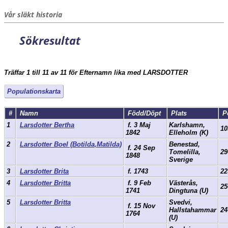
Vår släkt historia
Sökresultat
Träffar 1 till 11 av 11 för Efternamn lika med LARSDOTTER
Populationskarta
#
Namn
Född/Döpt
Plats
P
1
Larsdotter Bertha
f. 3 Maj
Karlshamn,
10
1842
Elleholm (K)
2
Larsdotter Boel (Botilda,Matilda)
Benestad,
f. 24 Sep
Tomelilla,
29
1848
Sverige
3
Larsdotter Brita
f. 1743
22
4
Larsdotter Britta
f. 9 Feb
Västerås,
25
1741
Dingtuna (U)
5
Larsdotter Britta
Svedvi,
f. 15 Nov
Hallstahammar
24
1764
(U)