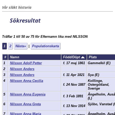
Vår släkt historia
Sökresultat
Träffar 1 till 50 av 75 för Efternamn lika med NILSSON
1
2
Nästa»
|
Populationskarta
#
Namn
Född/Döpt
Plats
1
Nilsson Adolf Petter
f. 17 maj 1861
Gammelkil (E)
2
Nilsson Anders
3
Nilsson Anders
f. 11 Apr 1821
Sya (E)
4
Nilsson Anna Cecilia
Kvillinge,
f. 24 Nov 1887
Ostergötland,
Sverige
5
Nilsson Anna Eugenia
Ängelholm, Aus
f. 3 Feb 1891
(L)
6
Nilsson Anna Greta
Sjöbo, Vanstad 
f. 13 Nov 1914
7
Nilsson Anna Maria
Ängelholm, Aus