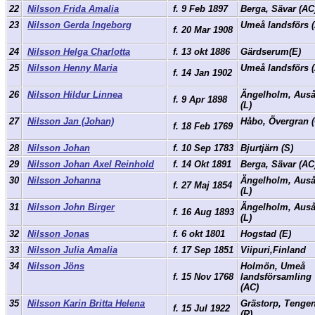
22
Nilsson Frida Amalia
f. 9 Feb 1897
Berga, Sävar (A
23
Nilsson Gerda Ingeborg
Umeå landsförs 
f. 20 Mar 1908
24
Nilsson Helga Charlotta
f. 13 okt 1886
Gärdserum(E)
25
Nilsson Henny Maria
Umeå landsförs 
f. 14 Jan 1902
26
Nilsson Hildur Linnea
Ängelholm, Aus
f. 9 Apr 1898
(L)
27
Nilsson Jan (Johan)
Håbo, Övergran 
f. 18 Feb 1769
28
Nilsson Johan
f. 10 Sep 1783
Bjurtjärn (S)
29
Nilsson Johan Axel Reinhold
f. 14 Okt 1891
Berga, Sävar (A
30
Nilsson Johanna
Ängelholm, Aus
f. 27 Maj 1854
(L)
31
Nilsson John Birger
Ängelholm, Aus
f. 16 Aug 1893
(L)
32
Nilsson Jonas
f. 6 okt 1801
Hogstad (E)
33
Nilsson Julia Amalia
f. 17 Sep 1851
Viipuri,Finland
34
Nilsson Jöns
Holmön, Umeå
f. 15 Nov 1768
landsförsamling
(AC)
35
Nilsson Karin Britta Helena
Grästorp, Tenge
f. 15 Jul 1922
(R)