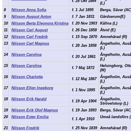
f. 28 Okt 1864
(L)
8
Nilsson Anna Sofia
f. 1 Jul 1895
Berga, Sävar (A
9
Nilsson August Anton
f. 7 Jan 1831
Gärdserum(E)
10
Nilsson Berta Eleonora Kristina
f. 20 Nov 1903
Källna (L)
11
Nilsson Carl August
f. 26 Dec 1858
Åtvid (E)
12
Nilsson Carl Fredrik
f. 15 Sep 1870
Amnehärad (R)
13
Nilsson Carl Magnus
Ängelholm, Aus
f. 28 Jan 1858
(L)
14
Nilsson Carolina
Ängelholm, Aus
f. 20 Jul 1861
(L)
15
Nilsson Carolina
Helsingborg, Ott
f. 7 Maj 1872
(M)
16
Nilsson Charlotta
Ängelholm, Aus
f. 12 Maj 1867
(L)
17
Nilsson Ellen Ingeborg
Ängelholm, Aus
f. 1 Nov 1895
(L)
18
Nilsson Erik Harald
Ängelholm,
f. 19 Apr 1904
Strövelstorp (L)
19
Nilsson Erik Olof Magnus
f. 19 Jan 1893
Berga, Sävar (A
20
Nilsson Ester Emilia
Umeå landsförs 
f. 1 Apr 1910
21
Nilsson Fredrik
f. 25 Nov 1839
Amnehärad (R)