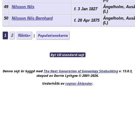
49
Nilsson Nils
Ängelholm, Aus
f. 3 Jan 1827
(L)
50
Nilsson Nils Bernhard
Ängelholm, Aus
f. 28 Apr 1875
(L)
|
Populationskarta
1
2
Nästa»
Byt till standard-sajt
Denna sajt är byggd med
The Next Generation of Genealogy Sitebuilding
v. 13.0.3,
skapad av Darrin Lythgoe © 2001-2026.
Underhålls av
ragnar åhlander
.