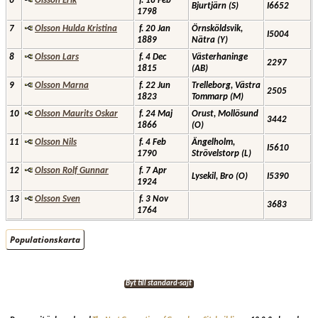
6
Olsson Erik
f. 18 Feb
Bjurtjärn (S)
I6652
1798
7
Olsson Hulda Kristina
f. 20 Jan
Örnsköldsvik,
I5004
1889
Nätra (Y)
8
Olsson Lars
f. 4 Dec
Västerhaninge
2297
1815
(AB)
9
Olsson Marna
f. 22 Jun
Trelleborg, Västra
2505
1823
Tommarp (M)
10
Olsson Maurits Oskar
f. 24 Maj
Orust, Mollösund
3442
1866
(O)
11
Olsson Nils
f. 4 Feb
Ängelholm,
I5610
1790
Strövelstorp (L)
12
Olsson Rolf Gunnar
f. 7 Apr
Lysekil, Bro (O)
I5390
1924
13
Olsson Sven
f. 3 Nov
3683
1764
Populationskarta
Byt till standard-sajt