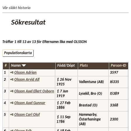
Vår släkt historia
Sökresultat
Träffar 1 till 13 av 13 för Efternamn lika med OLSSON
Populationskarta
#
Namn
Född/Döpt
Plats
Person-ID
1
Olsson Adrian
3597
2
Olsson Arvid Alf
f. 26 Nov
Vallentuna (AB)
I6335
1925
3
Olsson Axel Ellert Osborn
f. 7 Jun
Lysekil, Bro (O)
I5389
1919
4
Olsson Axel Gunnar
f. 27 Feb
Brastad (O)
3368
1886
5
Olsson Carl Olof
Hammarby,
f. 11 Sep
Österhaninge
2300
1786
(AB)