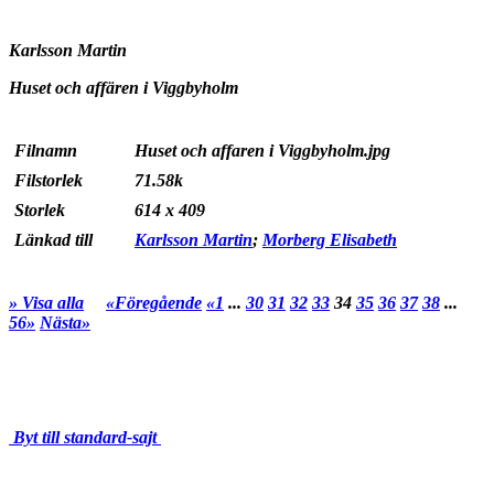
Karlsson Martin
Huset och affären i Viggbyholm
Filnamn
Huset och affaren i Viggbyholm.jpg
Filstorlek
71.58k
Storlek
614 x 409
Länkad till
Karlsson Martin
;
Morberg Elisabeth
» Visa alla
«Föregående
«1
...
30
31
32
33
34
35
36
37
38
...
56»
Nästa»
Byt till standard-sajt