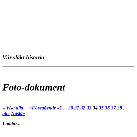
Vår släkt historia
Foto-dokument
» Visa alla
«Föregående
«1
...
30
31
32
33
34
35
36
37
38
...
56»
Nästa»
Laddar...