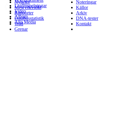
Text-dokument
Nyheter
Noteringar
Ljudinspelningar
Mest eftersökt
Källor
Video
Rapporter
Arkiv
Album
Databasstatistik
DNA-tester
Alla Media
Träd
Kontakt
Grenar