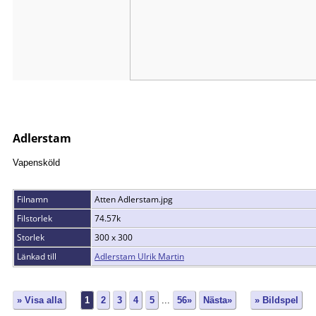
Adlerstam
Vapensköld
Filnamn
Atten Adlerstam.jpg
Filstorlek
74.57k
Storlek
300 x 300
Länkad till
Adlerstam Ulrik Martin
» Visa alla
1
2
3
4
5
...
56»
Nästa»
» Bildspel