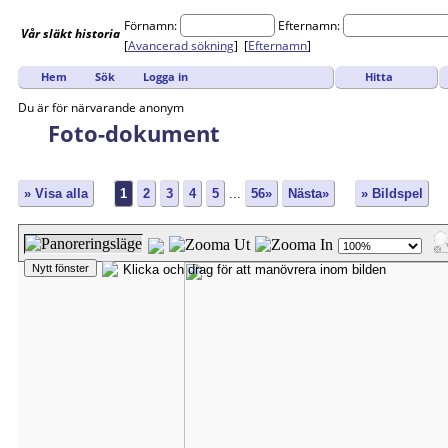
Förnamn:
Efternamn:
Vår
släkt
historia
[
Avancerad sökning
] [
Efternamn
]
Hitta
Hem
Sök
Logga in
Du är för närvarande anonym
Foto-dokument
» Visa alla
1
2
3
4
5
...
56»
Nästa»
» Bildspel