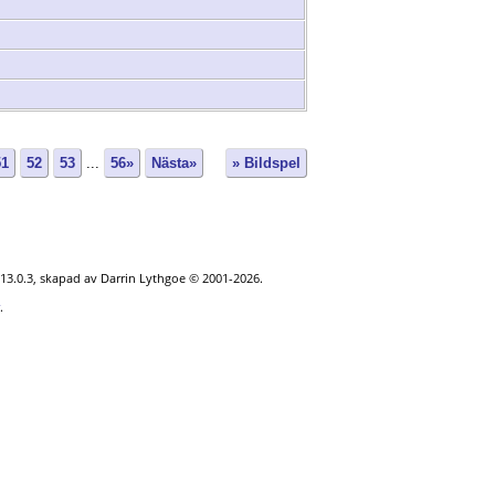
51
52
53
...
56»
Nästa»
» Bildspel
 13.0.3, skapad av Darrin Lythgoe © 2001-2026.
.