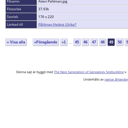
Filnamn
Atten Pahlman.jpg
Filstorlek
37.93k
Storlek
176 x 220
Länkad till
Påhlman Hedvig Ulrika*
» Visa alla
«Föregående
«1
...
45
46
47
48
49
50
Denna sajt är byggd med
The Next Generation of Genealogy Sitebuilding
v.
Underhålls av
ragnar åhlander