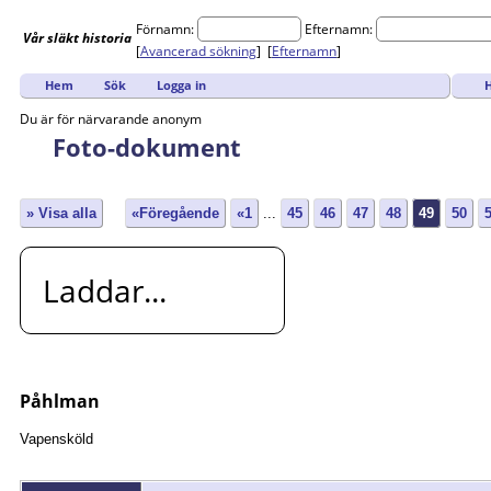
Förnamn:
Efternamn:
Vår
släkt
historia
[
Avancerad sökning
] [
Efternamn
]
H
Hem
Sök
Logga in
Du är för närvarande anonym
Foto-dokument
» Visa alla
«Föregående
«1
...
45
46
47
48
49
50
Laddar...
Påhlman
Vapensköld