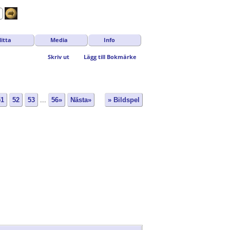
itta
Media
Info
Skriv ut
Lägg till Bokmärke
51
52
53
...
56»
Nästa»
» Bildspel