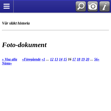
Vår släkt historia
Foto-dokument
» Visa alla
«Föregående
«1
...
12
13
14
15
16
17
18
19
20
...
56»
Nästa»