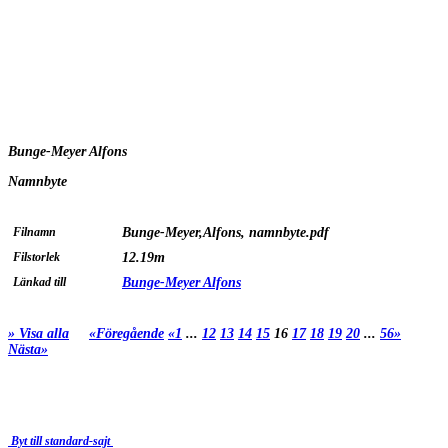
Bunge-Meyer Alfons
Namnbyte
Filnamn
Bunge-Meyer,Alfons, namnbyte.pdf
Filstorlek
12.19m
Länkad till
Bunge-Meyer Alfons
» Visa alla
«Föregående
«1
...
12
13
14
15
16
17
18
19
20
...
56»
Nästa»
Byt till standard-sajt