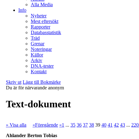
Alla Media
Info
Nyheter
Mest eftersökt
Rapporter
Databasstatistik
Träd
Grenar
Noteringar
Källor
Arkiv
DNA-tester
Kontakt
Skriv ut
Lägg till Bokmärke
Du är för närvarande anonym
Text-dokument
» Visa alla
«Föregående
«1
...
35
36
37
38
39
40
41
42
43
...
220
Ahlander Berton Tobias