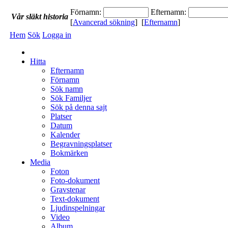
Förnamn:
Efternamn:
Vår
släkt
historia
[
Avancerad sökning
] [
Efternamn
]
Hem
Sök
Logga in
Hitta
Efternamn
Förnamn
Sök namn
Sök Familjer
Sök på denna sajt
Platser
Datum
Kalender
Begravningsplatser
Bokmärken
Media
Foton
Foto-dokument
Gravstenar
Text-dokument
Ljudinspelningar
Video
Album