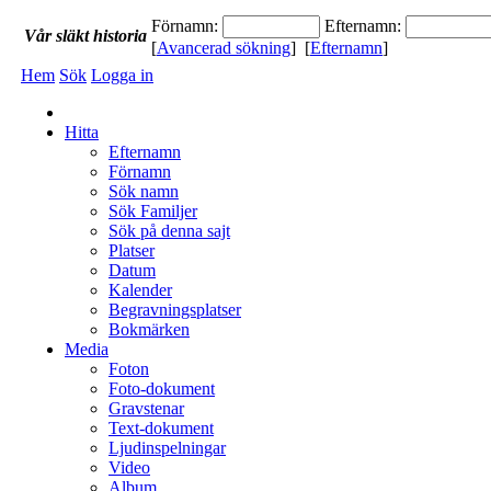
Förnamn:
Efternamn:
Vår
släkt
historia
[
Avancerad sökning
] [
Efternamn
]
Hem
Sök
Logga in
Hitta
Efternamn
Förnamn
Sök namn
Sök Familjer
Sök på denna sajt
Platser
Datum
Kalender
Begravningsplatser
Bokmärken
Media
Foton
Foto-dokument
Gravstenar
Text-dokument
Ljudinspelningar
Video
Album