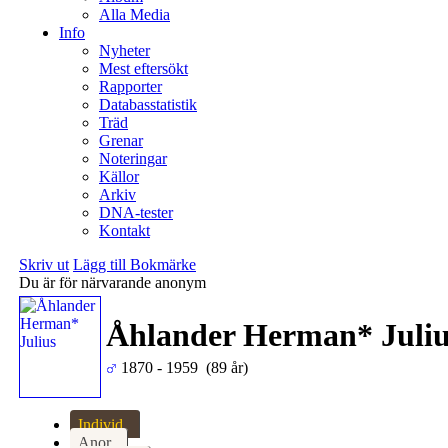
Alla Media
Info
Nyheter
Mest eftersökt
Rapporter
Databasstatistik
Träd
Grenar
Noteringar
Källor
Arkiv
DNA-tester
Kontakt
Skriv ut
Lägg till Bokmärke
Du är för närvarande anonym
Åhlander Herman* Juliu
1870 - 1959 (89 år)
Individ
Anor