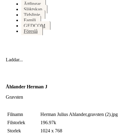
Ättlingar
Släktskap
Tidslinje
Familj
GEDCOM
Föreslå
Laddar...
Åhlander Herman J
Gravsten
Filnamn
Herman Julius Ahlander,gravsten (2).jpg
Filstorlek
196.97k
Storlek
1024 x 768