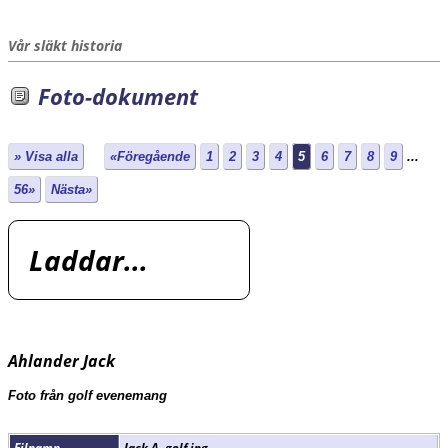
Vår släkt historia
Foto-dokument
» Visa alla
«Föregående
1
2
3
4
5
6
7
8
9
...
56»
Nästa»
Laddar...
Ahlander Jack
Foto från golf evenemang
Filnamn
Jack A. golf.jpg