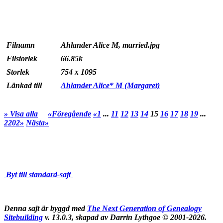
Filnamn
Ahlander Alice M, married.jpg
Filstorlek
66.85k
Storlek
754 x 1095
Länkad till
Ahlander Alice* M (Margaret)
» Visa alla
«Föregående
«1
...
11
12
13
14
15
16
17
18
19
...
2202»
Nästa»
Byt till standard-sajt
Denna sajt är byggd med
The Next Generation of Genealogy
Sitebuilding
v. 13.0.3, skapad av Darrin Lythgoe © 2001-2026.