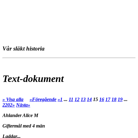
Vår släkt historia
Text-dokument
» Visa alla
«Föregående
«1
...
11
12
13
14
15
16
17
18
19
...
2202»
Nästa»
Ahlander Alice M
Giftermål med 4 män
Laddar...